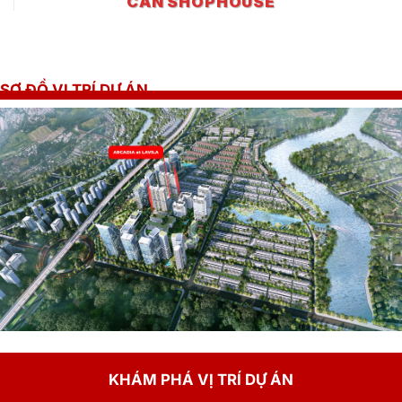
CĂN SHOPHOUSE
SƠ ĐỒ VỊ TRÍ DỰ ÁN
KHÁM PHÁ VỊ TRÍ DỰ ÁN