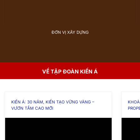
ĐƠN VỊ XÂY DỰNG
VỀ TẬP ĐOÀN KIẾN Á
KIẾN Á: 30 NĂM, KIẾN TẠO VỮNG VÀNG –
KHOẢ
VƯƠN TẦM CAO MỚI
PROP