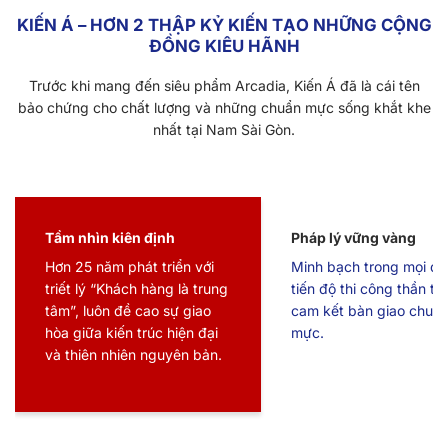
KIẾN Á – HƠN 2 THẬP KỶ KIẾN TẠO NHỮNG CỘNG
ĐỒNG KIÊU HÃNH
Trước khi mang đến siêu phẩm Arcadia, Kiến Á đã là cái tên
bảo chứng cho chất lượng và những chuẩn mực sống khắt khe
nhất tại Nam Sài Gòn.
Tầm nhìn kiên định
Pháp lý vững vàng
Hơn 25 năm phát triển với
Minh bạch trong mọi dự
triết lý “Khách hàng là trung
tiến độ thi công thần tố
tâm”, luôn đề cao sự giao
cam kết bàn giao chuẩ
hòa giữa kiến trúc hiện đại
mực.
và thiên nhiên nguyên bản.