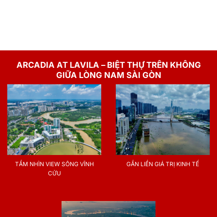
ARCADIA AT LAVILA – BIỆT THỰ TRÊN KHÔNG
GIỮA LÒNG NAM SÀI GÒN
TẦM NHÌN VIEW SÔNG VĨNH
GẮN LIỀN GIÁ TRỊ KINH TẾ
CỬU