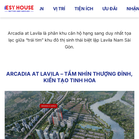
TỔNG QUAN
VỊ TRÍ
TIỆN ÍCH
ƯU ĐÃI
NHẬN
Arcadia at Lavila là phân khu căn hộ hạng sang duy nhất tọa
lạc giữa “trái tim” khu đô thị sinh thái biệt lập Lavila Nam Sài
Gòn.
ARCADIA AT LAVILA – TẦM NHÌN THƯỢNG ĐỈNH,
KIẾN TẠO TINH HOA