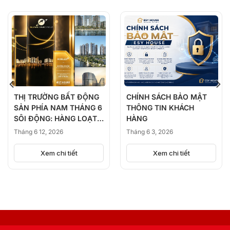
THỊ TRƯỜNG BẤT ĐỘNG
CHÍNH SÁCH BẢO MẬT
SẢN PHÍA NAM THÁNG 6
THÔNG TIN KHÁCH
SÔI ĐỘNG: HÀNG LOẠT
HÀNG
DỰ ÁN ĐỒNG LOẠT
Tháng 6 12, 2026
Tháng 6 3, 2026
KICK-OFF, BÙNG NỔ
NGUỒN CUNG
Xem chi tiết
Xem chi tiết