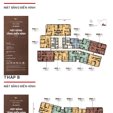
MẶT BẰNG ĐIỂN HÌNH
THÁP B
MẶT BẰNG ĐIỂN HÌNH