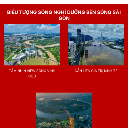
BIỂU TƯỢNG SỐNG NGHỈ DƯỠNG BÊN SÔNG SÀI
GÒN
TẦM NHÌN VIEW SÔNG VĨNH
GẮN LIỀN GIÁ TRỊ KINH TẾ
CỬU