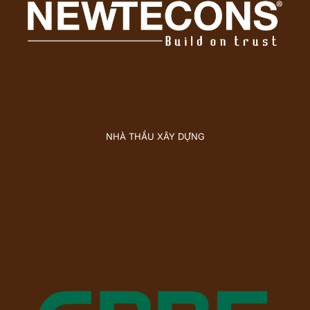
NHÀ THẦU XÂY DỰNG