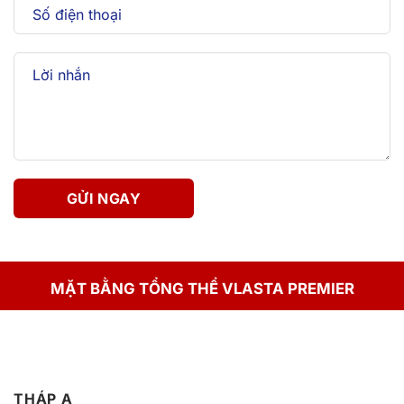
MẶT BẰNG TỔNG THỂ VLASTA PREMIER
THÁP A