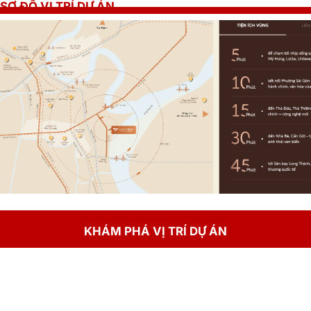
SƠ ĐỒ VỊ TRÍ DỰ ÁN
KHÁM PHÁ VỊ TRÍ DỰ ÁN