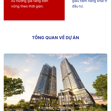
xu hướng gia tăng bền
giàu tiềm năng khai thá
vững theo thời gian.
đầu tư.
TỔNG QUAN VỀ DỰ ÁN