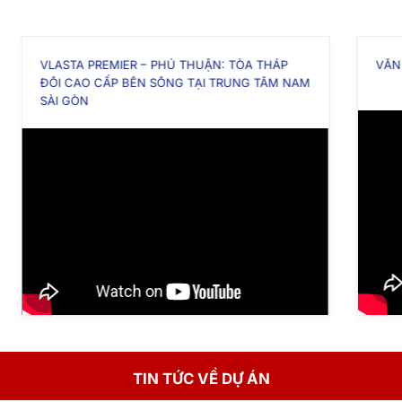
VLASTA PREMIER – PHÚ THUẬN: TÒA THÁP
VĂN P
ĐÔI CAO CẤP BÊN SÔNG TẠI TRUNG TÂM NAM
SÀI GÒN
TIN TỨC VỀ DỰ ÁN