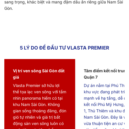
sang trọng, khác biệt và mang đậm dấu ấn riêng giữa Nam Sài
Gòn.
5 LÝ DO ĐỂ ĐẦU TƯ VLASTA PREMIER
Vị trí ven sông Sài Gòn đắt
Tâm điểm kết nối trung
giá
Quận 7
Vlasta Premier sở hữu lợi
Dự án nằm tại Phú Thuậ
thế tọa lạc ven sông với tầm
khu vực đang phát triể
nhìn panorama hiếm có tại
mạnh về hạ tầng, dễ d
khu Nam Sài Gòn. Không
kết nối Phú Mỹ Hưng, 
gian sống thoáng đãng, đón
1, Thủ Thiêm và khu đô 
gió tự nhiên và giá trị bất
Nam Sài Gòn. Đây là vị t
động sản ven sông luôn có
vừa thuận tiện an cư v