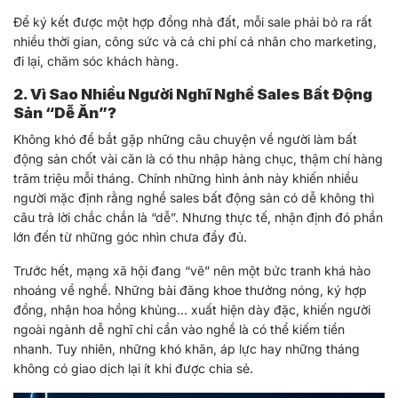
Để ký kết được một hợp đồng nhà đất, mỗi sale phải bỏ ra rất
nhiều thời gian, công sức và cả chi phí cá nhân cho marketing,
đi lại, chăm sóc khách hàng.
2. Vì Sao Nhiều Người Nghĩ Nghề Sales Bất Động
Sản “Dễ Ăn”?
Không khó để bắt gặp những câu chuyện về người làm bất
động sản chốt vài căn là có thu nhập hàng chục, thậm chí hàng
trăm triệu mỗi tháng. Chính những hình ảnh này khiến nhiều
người mặc định rằng nghề sales bất động sản có dễ không thì
câu trả lời chắc chắn là “dễ”. Nhưng thực tế, nhận định đó phần
lớn đến từ những góc nhìn chưa đầy đủ.
Trước hết, mạng xã hội đang “vẽ” nên một bức tranh khá hào
nhoáng về nghề. Những bài đăng khoe thưởng nóng, ký hợp
đồng, nhận hoa hồng khủng… xuất hiện dày đặc, khiến người
ngoài ngành dễ nghĩ chỉ cần vào nghề là có thể kiếm tiền
nhanh. Tuy nhiên, những khó khăn, áp lực hay những tháng
không có giao dịch lại ít khi được chia sẻ.