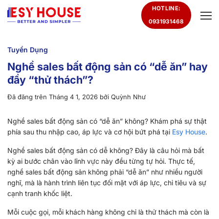
Chuyển
HOTLINE:
đến
0931931468
nội
dung
Tuyển Dụng
Nghề sales bất động sản có “dễ ăn” hay
đầy “thử thách”?
Đã đăng trên
Tháng 4 1, 2026
bởi
Quỳnh Như
Nghề sales bất động sản có “dễ ăn” không? Khám phá sự thật
phía sau thu nhập cao, áp lực và cơ hội bứt phá tại
Esy House
.
Nghề sales bất động sản có dễ không? Đây là câu hỏi mà bất
kỳ ai bước chân vào lĩnh vực này đều từng tự hỏi. Thực tế,
nghề sales bất động sản không phải “dễ ăn” như nhiều người
nghĩ, mà là hành trình liên tục đối mặt với áp lực, chỉ tiêu và sự
cạnh tranh khốc liệt.
Mỗi cuộc gọi, mỗi khách hàng không chỉ là thử thách mà còn là