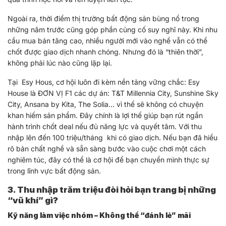
Ngoài ra, thời điểm thị trường bất động sản bùng nổ trong
những năm trước cũng góp phần củng cố suy nghĩ này. Khi nhu
cầu mua bán tăng cao, nhiều người mới vào nghề vẫn có thể
chốt được giao dịch nhanh chóng. Nhưng đó là “thiên thời”,
không phải lúc nào cũng lặp lại.
Tại Esy Hous, cơ hội luôn đi kèm nền tảng vững chắc: Esy
House là ĐƠN VỊ F1 các dự án: T&T Millennia City, Sunshine Sky
City, Ansana by Kita, The Solia… vì thế sẽ không có chuyện
khan hiếm sản phẩm. Đây chính là lợi thế giúp bạn rút ngắn
hành trình chốt deal nếu đủ năng lực và quyết tâm. Với thu
nhập lên đến 100 triệu/tháng khi có giao dịch. Nếu bạn đã hiểu
rõ bản chất nghề và sẵn sàng bước vào cuộc chơi một cách
nghiêm túc, đây có thể là cơ hội để bạn chuyển mình thực sự
trong lĩnh vực bất động sản.
3. Thu nhập trăm triệu đòi hỏi bạn trang bị những
“vũ khí” gì?
Kỹ năng làm việc nhóm – Không thể “đánh lẻ” mãi