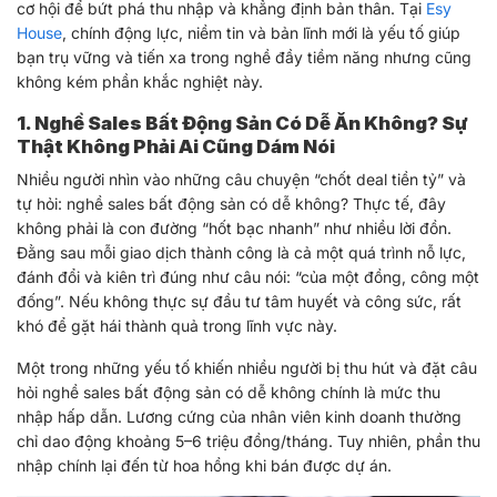
cơ hội để bứt phá thu nhập và khẳng định bản thân. Tại
Esy
House
, chính động lực, niềm tin và bản lĩnh mới là yếu tố giúp
bạn trụ vững và tiến xa trong nghề đầy tiềm năng nhưng cũng
không kém phần khắc nghiệt này.
1. Nghề Sales Bất Động Sản Có Dễ Ăn Không? Sự
Thật Không Phải Ai Cũng Dám Nói
Nhiều người nhìn vào những câu chuyện “chốt deal tiền tỷ” và
tự hỏi: nghề sales bất động sản có dễ không? Thực tế, đây
không phải là con đường “hốt bạc nhanh” như nhiều lời đồn.
Đằng sau mỗi giao dịch thành công là cả một quá trình nỗ lực,
đánh đổi và kiên trì đúng như câu nói: “của một đồng, công một
đống”. Nếu không thực sự đầu tư tâm huyết và công sức, rất
khó để gặt hái thành quả trong lĩnh vực này.
Một trong những yếu tố khiến nhiều người bị thu hút và đặt câu
hỏi nghề sales bất động sản có dễ không chính là mức thu
nhập hấp dẫn. Lương cứng của nhân viên kinh doanh thường
chỉ dao động khoảng 5–6 triệu đồng/tháng. Tuy nhiên, phần thu
nhập chính lại đến từ hoa hồng khi bán được dự án.