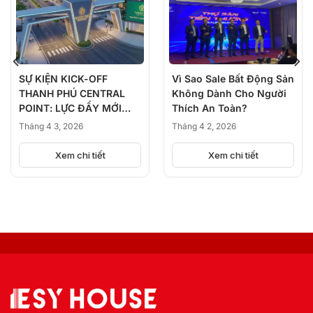
SỰ KIỆN KICK-OFF
Vì Sao Sale Bất Động Sản
THANH PHÚ CENTRAL
Không Dành Cho Người
POINT: LỰC ĐẨY MỚI
Thích An Toàn?
CHO BẤT ĐỘNG SẢN
Tháng 4 3, 2026
Tháng 4 2, 2026
KHU TÂY VÀ DẤU ẤN
CHIẾN LƯỢC CỦA ESY
Xem chi tiết
Xem chi tiết
HOUSE