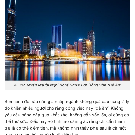
Vì Sao Nhiều Người Nghĩ Nghề Sales Bất Động Sản “Dễ Ăn”
Bên cạnh đó, rào cản gia nhập ngành không quá cao cũng là lý
do khiến nhiều người cho rằng công việc này “dễ ăn”. Không
yêu cầu bằng cấp quá khắt khe, không cần vốn lớn, ai cũng có
thể thử sức. Điều này vô tình tạo cảm giác rằng chỉ cần tham
gia là có thể kiếm tiền, mà không nhìn thấy phía sau là cả một
quá trình học hỏi và rèn luyện liên tục.