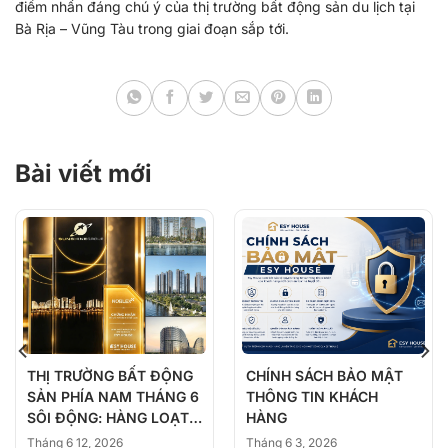
điểm nhấn đáng chú ý của thị trường bất động sản du lịch tại
Bà Rịa – Vũng Tàu trong giai đoạn sắp tới.
Bài viết mới
THỊ TRƯỜNG BẤT ĐỘNG
CHÍNH SÁCH BẢO MẬT
SẢN PHÍA NAM THÁNG 6
THÔNG TIN KHÁCH
SÔI ĐỘNG: HÀNG LOẠT
HÀNG
DỰ ÁN ĐỒNG LOẠT
Tháng 6 12, 2026
Tháng 6 3, 2026