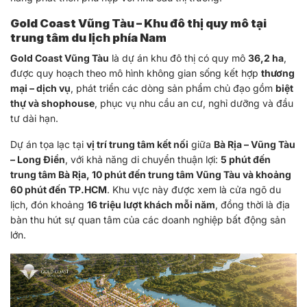
Gold Coast Vũng Tàu – Khu đô thị quy mô tại
trung tâm du lịch phía Nam
Gold Coast Vũng Tàu
là dự án khu đô thị có quy mô
36,2 ha
,
được quy hoạch theo mô hình không gian sống kết hợp
thương
mại – dịch vụ
, phát triển các dòng sản phẩm chủ đạo gồm
biệt
thự và shophouse
, phục vụ nhu cầu an cư, nghỉ dưỡng và đầu
tư dài hạn.
Dự án tọa lạc tại
vị trí trung tâm kết nối
giữa
Bà Rịa – Vũng Tàu
– Long Điền
, với khả năng di chuyển thuận lợi:
5 phút đến
trung tâm Bà Rịa, 10 phút đến trung tâm Vũng Tàu và khoảng
60 phút đến TP.HCM
. Khu vực này được xem là cửa ngõ du
lịch, đón khoảng
16 triệu lượt khách mỗi năm
, đồng thời là địa
bàn thu hút sự quan tâm của các doanh nghiệp bất động sản
lớn.