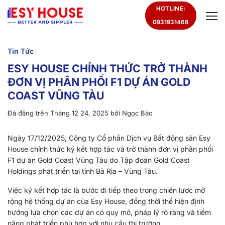
Chuyển
HOTLINE:
đến
0931931468
nội
dung
Tin Tức
ESY HOUSE CHÍNH THỨC TRỞ THÀNH
ĐƠN VỊ PHÂN PHỐI F1 DỰ ÁN GOLD
COAST VŨNG TÀU
Đã đăng trên
Tháng 12 24, 2025
bởi
Ngọc Bảo
Ngày 17/12/2025, Công ty Cổ phần Dịch vụ Bất động sản Esy
House chính thức ký kết hợp tác và trở thành đơn vị phân phối
F1 dự án Gold Coast Vũng Tàu do Tập đoàn Gold Coast
Holdings phát triển tại tỉnh Bà Rịa – Vũng Tàu.
Việc ký kết hợp tác là bước đi tiếp theo trong chiến lược mở
rộng hệ thống dự án của Esy House, đồng thời thể hiện định
hướng lựa chọn các dự án có quy mô, pháp lý rõ ràng và tiềm
năng phát triển phù hợp với nhu cầu thị trường.