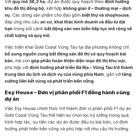
Với
quy mô 36,2 ha
, dự án được quy hoạch theo
định hướng
khu đô thị đồng bộ
, kết hợp
không gian ở – thương mại – dịch
vụ
. Các dòng sản phẩm chủ đạo gồm
biệt thự và shophouse
,
đáp ứng nhu cầu
an cư, khai thác kinh doanh và đầu tư dài
hạn
trong bối cảnh
bất động sản ven biển tiếp tục mở rộng về
chất lượng và quy mô
.
Việc triển khai Gold Coast Vũng Tàu tại địa phương không chỉ
bổ sung nguồn cung bất động sản đô thị có quy hoạch bài
bản
, mà còn
góp phần hoàn thiện diện mạo đô thị khu vực
,
phù hợp với
định hướng phát triển Bà Rịa – Vũng Tàu trở thành
trung tâm du lịch và dịch vụ của vùng phía Nam
, gắn với
tăng
cường liên kết vùng và phát triển bền vững
.
Esy House – Đơn vị phân phối F1 đồng hành cùng
dự án
Việc Esy House chính thức trở thành đơn vị phân phối F1 dự án
Gold Coast Vũng Tàu thể hiện sự chọn lọc kỹ lưỡng trong quá
trình hợp tác, ưu tiên các dự án được đầu tư bài bản, có định
hướng phát triển bền vững và phù hợp với nhu cầu thị trường.