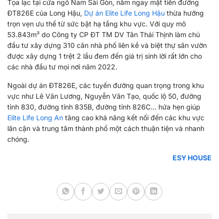
Tọa lạc tại cửa ngõ Nam Sài Gòn, nằm ngay mặt tiền đường
ĐT826E của Long Hậu,
Dự án Elite Life Long Hậu
thừa hưởng
trọn vẹn ưu thế từ sức bật hạ tầng khu vực. Với quy mô
53.843m² do Công ty CP ĐT TM DV Tân Thái Thịnh làm chủ
đầu tư xây dựng 310 căn nhà phố liên kề và biệt thự sân vườn
được xây dựng 1 trệt 2 lầu đem đến giá trị sinh lời rất lớn cho
các nhà đầu tư mọi nơi năm 2022.
Ngoài dự án ĐT826E, các tuyến đường quan trọng trong khu
vực như Lê Văn Lương, Nguyễn Văn Tạo, quốc lộ 50, đường
tỉnh 830, đường tỉnh 835B, đường tỉnh 826C… hứa hẹn giúp
Elite Life Long An
tăng cao khả năng kết nối đến các khu vực
lân cận và trung tâm thành phố một cách thuận tiện và nhanh
chóng.
ESY HOUSE