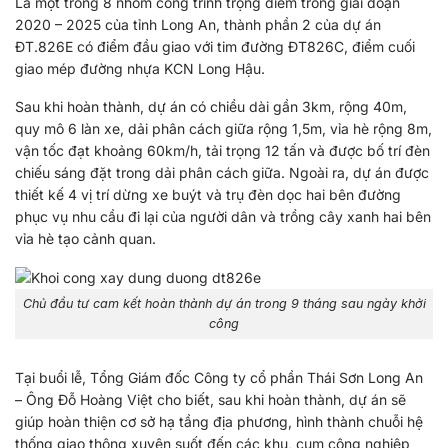
Là một trong 8 nhóm công trình trọng điểm trong giai đoạn
2020 – 2025 của tỉnh Long An, thành phần 2 của dự án
ĐT.826E có điểm đầu giao với tim đường ĐT826C, điểm cuối
giao mép đường nhựa KCN Long Hậu.
Sau khi hoàn thành, dự án có chiều dài gần 3km, rộng 40m,
quy mô 6 làn xe, dải phân cách giữa rộng 1,5m, vỉa hè rộng 8m,
vận tốc đạt khoảng 60km/h, tải trọng 12 tấn và được bố trí đèn
chiếu sáng đặt trong dải phân cách giữa. Ngoài ra, dự án được
thiết kế 4 vị trí dừng xe buýt và trụ đèn dọc hai bên đường
phục vụ nhu cầu đi lại của người dân và trồng cây xanh hai bên
vỉa hè tạo cảnh quan.
Chủ đầu tư cam kết hoàn thành dự án trong 9 tháng sau ngày khởi
công
Tại buổi lễ, Tổng Giám đốc Công ty cổ phần Thái Sơn Long An
– Ông Đỗ Hoàng Việt cho biết, sau khi hoàn thành, dự án sẽ
giúp hoàn thiện cơ sở hạ tầng địa phương, hình thành chuỗi hệ
thống giao thông xuyên suốt đến các khu, cụm công nghiệp