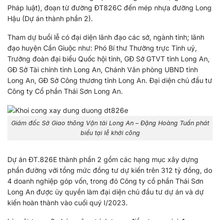
Pháp luật), đoạn từ đường ĐT826C đến mép nhựa đường Long
Hậu (Dự án thành phần 2).
Tham dự buổi lễ có đại diện lãnh đạo các sở, ngành tỉnh; lãnh
đạo huyện Cần Giuộc như: Phó Bí thư Thường trực Tỉnh uỷ,
Trưởng đoàn đại biểu Quốc hội tỉnh, GĐ Sở GTVT tỉnh Long An,
GĐ Sở Tài chính tỉnh Long An, Chánh Văn phòng UBND tỉnh
Long An, GĐ Sở Công thương tỉnh Long An. Đại diện chủ đầu tư
Công ty Cổ phần Thái Sơn Long An.
Giám đốc Sở Giao thông Vận tải Long An – Đặng Hoàng Tuấn phát
biểu tại lễ khởi công
Dự án ĐT.826E thành phần 2 gồm các hạng mục xây dựng
phần đường với tổng mức đồng tư dự kiến trên 312 tỷ đồng, do
4 doanh nghiệp góp vốn, trong đó Công ty cổ phần Thái Sơn
Long An được ủy quyền làm đại diện chủ đầu tư dự án và dự
kiến hoàn thành vào cuối quý I/2023.