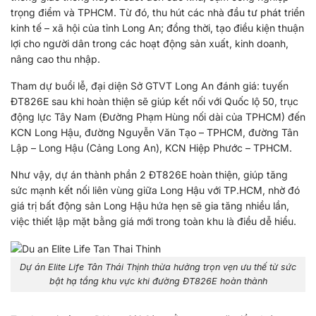
trọng điểm và TPHCM. Từ đó, thu hút các nhà đầu tư phát triển
kinh tế – xã hội của tỉnh Long An; đồng thời, tạo điều kiện thuận
lợi cho người dân trong các hoạt động sản xuất, kinh doanh,
nâng cao thu nhập.
Tham dự buổi lễ, đại diện Sở GTVT Long An đánh giá: tuyến
ĐT826E sau khi hoàn thiện sẽ giúp kết nối với Quốc lộ 50, trục
động lực Tây Nam (Đường Phạm Hùng nối dài của TPHCM) đến
KCN Long Hậu, đường Nguyễn Văn Tạo – TPHCM, đường Tân
Lập – Long Hậu (Cảng Long An), KCN Hiệp Phước – TPHCM.
Như vậy, dự án thành phần 2 ĐT826E hoàn thiện, giúp tăng
sức mạnh kết nối liên vùng giữa Long Hậu với TP.HCM, nhờ đó
giá trị bất động sản Long Hậu hứa hẹn sẽ gia tăng nhiều lần,
việc thiết lập mặt bằng giá mới trong toàn khu là điều dễ hiểu.
Dự án Elite Life Tân Thái Thịnh thừa hưởng trọn vẹn ưu thế từ sức
bật hạ tầng khu vực khi đường ĐT826E hoàn thành