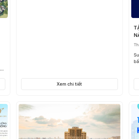
T
N
Th
Su
bấ
mộ
ầu
Xem chi tiết