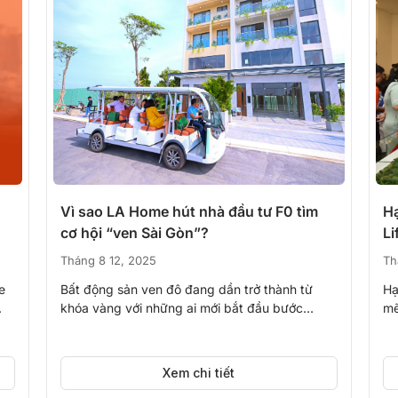
Vì sao LA Home hút nhà đầu tư F0 tìm
Hạ
cơ hội “ven Sài Gòn”?
Li
Tháng 8 12, 2025
Th
e
Bất động sản ven đô đang dần trở thành từ
Hạ
.
khóa vàng với những ai mới bắt đầu bước
mẽ
vào...
Xem chi tiết