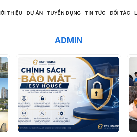
IỚI THIỆU
DỰ ÁN
TUYỂN DỤNG
TIN TỨC
ĐỐI TÁC
ADMIN