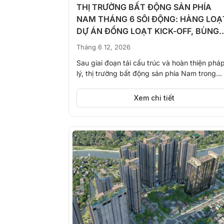
THỊ TRƯỜNG BẤT ĐỘNG SẢN PHÍA
NAM THÁNG 6 SÔI ĐỘNG: HÀNG LOẠ
DỰ ÁN ĐỒNG LOẠT KICK-OFF, BÙNG
NỔ NGUỒN CUNG
Tháng 6 12, 2026
Sau giai đoạn tái cấu trúc và hoàn thiện phá
lý, thị trường bất động sản phía Nam trong
tháng...
Xem chi tiết