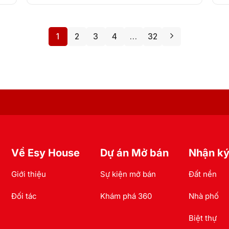
1
2
3
4
…
32
Về Esy House
Dự án Mở bán
Nhận ký
Giới thiệu
Sự kiện mở bán
Đất nền
Đối tác
Khám phá 360
Nhà phố
Biệt thự