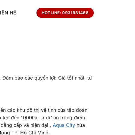
LIÊN HỆ
HOTLINE: 0931931468
Đảm bảo các quyền lợi: Giá tốt nhất, tư
iển các khu đô thị vệ tinh của tập đoàn
 lên đến 1000ha, là dự án trọng điểm
 đẳng cấp và hiện đại ,
Aqua City
hứa
 đông TP. Hồ Chí Minh.