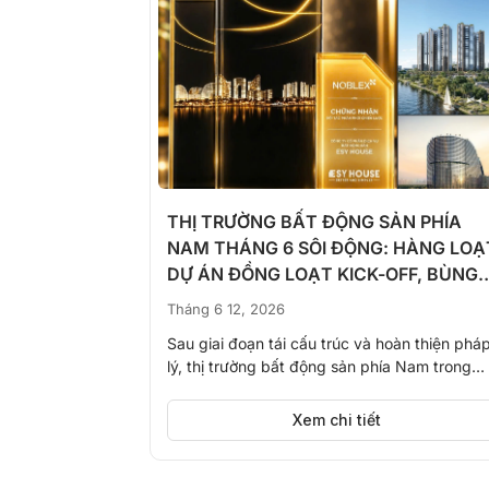
ăn Kiệt Tới
THỊ TRƯỜNG BẤT ĐỘNG SẢN PHÍA
ánh” Nhờ
NAM THÁNG 6 SÔI ĐỘNG: HÀNG LOẠ
DỰ ÁN ĐỒNG LOẠT KICK-OFF, BÙNG
NỔ NGUỒN CUNG
Tháng 6 12, 2026
6.000 tỷ đồng
Sau giai đoạn tái cấu trúc và hoàn thiện phá
hêm 15km nối
lý, thị trường bất động sản phía Nam trong
tháng...
Xem chi tiết