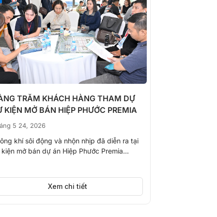
ÀNG TRĂM KHÁCH HÀNG THAM DỰ
Chi tiết giá 
Ự KIỆN MỞ BÁN HIỆP PHƯỚC PREMIA
Cơ hội sở hữ
áng 5 24, 2026
Tháng 4 20, 20
ông khí sôi động và nhộn nhịp đã diễn ra tại
Trong bối cảnh
 kiện mở bán dự án Hiệp Phước Premia...
tăng tốc mạnh m
khẳng định...
Xem chi tiết