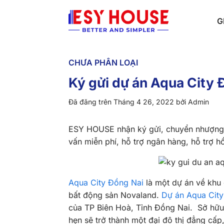
Chuyển
đến
G
nội
dung
CHƯA PHÂN LOẠI
Ký gửi dự án Aqua City
Đã đăng trên
Tháng 4 26, 2022
bởi
Admin
ESY HOUSE nhận ký gửi, chuyển nhượng dự
vấn miễn phí, hỗ trợ ngân hàng, hỗ trợ 
Aqua City Đồng Nai
là một dự án về khu đ
bất động sản Novaland.
Dự án Aqua City
của TP Biên Hoà, Tỉnh Đồng Nai. Sở hữu vị
hẹn sẽ trở thành một đại đô thị đẳng cấ