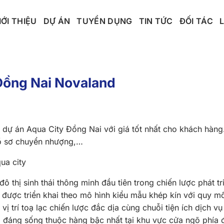
IỚI THIỆU
DỰ ÁN
TUYỂN DỤNG
TIN TỨC
ĐỐI TÁC
 Đồng Nai Novaland
 án Aqua City Đồng Nai với giá tốt nhất cho khách hàng. 
hồ sơ chuyển nhượng,…
ô thị sinh thái thông minh đầu tiên trong chiến lược phát tr
được triển khai theo mô hình kiểu mẫu khép kín với quy mô
 trí toạ lạc chiến lược đắc dịa cùng chuỗi tiện ích dịch vụ
p, đáng sống thuộc hàng bậc nhất tại khu vực cửa ngõ phía