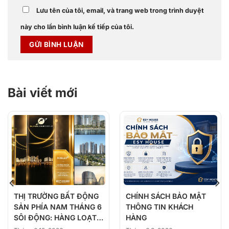
Lưu tên của tôi, email, và trang web trong trình duyệt
này cho lần bình luận kế tiếp của tôi.
Bài viết mới
THỊ TRƯỜNG BẤT ĐỘNG
CHÍNH SÁCH BẢO MẬT
SẢN PHÍA NAM THÁNG 6
THÔNG TIN KHÁCH
SÔI ĐỘNG: HÀNG LOẠT
HÀNG
DỰ ÁN ĐỒNG LOẠT