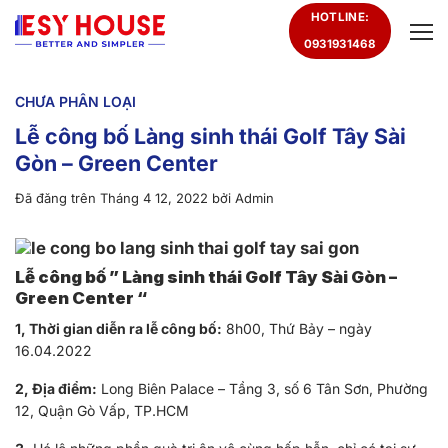
Chuyển
HOTLINE:
đến
0931931468
nội
dung
CHƯA PHÂN LOẠI
Lễ công bố Làng sinh thái Golf Tây Sài
Gòn – Green Center
Đã đăng trên
Tháng 4 12, 2022
bởi
Admin
Lễ công bố ” Làng sinh thái Golf Tây Sài Gòn –
Green Center “
1, Thời gian diễn ra lễ công bố:
8h00, Thứ Bảy – ngày
16.04.2022
2, Địa điểm:
Long Biên Palace – Tầng 3, số 6 Tân Sơn, Phường
12, Quận Gò Vấp, TP.HCM