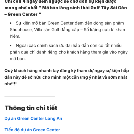
Chỉ còn 4 ngày đếm ngược để chờ đón sự kiện được
mong chờ nhất ” Mở bán làng sinh thái Golf Tây Sài Gòn
– Green Center “
Sự kiện mở bán Green Center đem đến dòng sản phẩm
Shophouse, Villa sân Golf đẳng cấp – Số lượng cực kì khan
hiếm.
Ngoài các chính sách ưu đãi hấp dẫn còn có rất nhiều
phần quà chỉ dành riêng cho khách hàng tham gia vào ngày
mở bán.
Quý khách hàng nhanh tay đăng ký tham dự ngay sự kiện hấp
dẫn này để sở hữu cho mình một căn ưng ý nhất và sớm nhất
nhé!!!
____________________________
Thông tin chi tiết
Dự án Green Center Long An
Tiến độ dự án Green Center