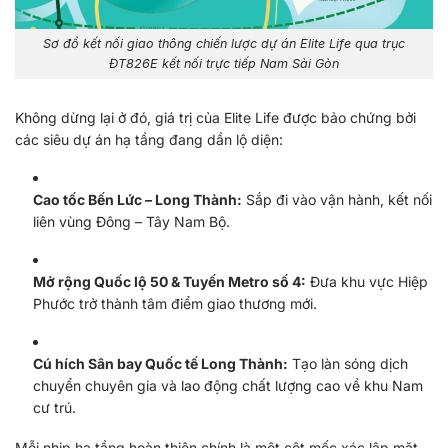
Sơ đồ kết nối giao thông chiến lược dự án Elite Life qua trục
ĐT826E kết nối trực tiếp Nam Sài Gòn
Không dừng lại ở đó, giá trị của Elite Life được bảo chứng bởi
các siêu dự án hạ tầng đang dần lộ diện:
Cao tốc Bến Lức – Long Thành:
Sắp đi vào vận hành, kết nối
liên vùng Đông – Tây Nam Bộ.
Mở rộng Quốc lộ 50 & Tuyến Metro số 4:
Đưa khu vực Hiệp
Phước trở thành tâm điểm giao thương mới.
Cú hích Sân bay Quốc tế Long Thành:
Tạo làn sóng dịch
chuyển chuyên gia và lao động chất lượng cao về khu Nam
cư trú.
Mỗi nhịp hạ tầng hoàn thiện chính là một cột mốc xác lập mặt