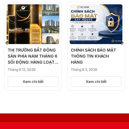
THỊ TRƯỜNG BẤT ĐỘNG
CHÍNH SÁCH BẢO MẬT
SẢN PHÍA NAM THÁNG 6
THÔNG TIN KHÁCH
SÔI ĐỘNG: HÀNG LOẠT
HÀNG
DỰ ÁN ĐỒNG LOẠT
Tháng 6 12, 2026
Tháng 6 3, 2026
KICK-OFF, BÙNG NỔ
NGUỒN CUNG
Xem chi tiết
Xem chi tiết