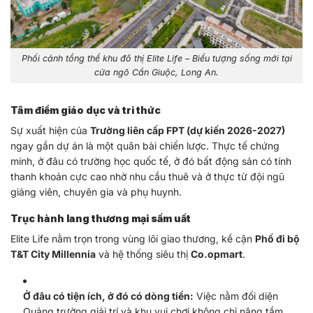
Phối cảnh tổng thể khu đô thị Elite Life – Biểu tượng sống mới tại
cửa ngõ Cần Giuộc, Long An.
Tâm điểm giáo dục và tri thức
Sự xuất hiện của
Trường liên cấp FPT (dự kiến 2026-2027)
ngay gần dự án là một quân bài chiến lược. Thực tế chứng
minh, ở đâu có trường học quốc tế, ở đó bất động sản có tính
thanh khoản cực cao nhờ nhu cầu thuê và ở thực từ đội ngũ
giảng viên, chuyên gia và phụ huynh.
Trục hành lang thương mại sầm uất
Elite Life nằm trọn trong vùng lõi giao thương, kề cận
Phố đi bộ
T&T City Millennia
và hệ thống siêu thị
Co.opmart
.
Ở đâu có tiện ích, ở đó có dòng tiền:
Việc nằm đối diện
Quảng trường giải trí và khu vui chơi không chỉ nâng tầm