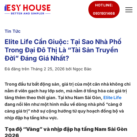
Chuyển
HOTLINE:
đến
0931931468
nội
dung
Tin Tức
Elite Life Cần Giuộc: Tại Sao Nhà Phố
Trong Đại Đô Thị Là “Tài Sản Truyền
Đời” Đáng Giá Nhất?
Đã đăng trên
Tháng 2 25, 2026
bởi
Ngọc Bảo
Trong đầu tư bất động sản, giá trị của một căn nhà không chỉ
nằm ở viên gạch hay lớp sơn, mà nằm ở tổng hòa các giá trị
tăng thêm theo thời gian. Tại khu Nam Sài Gòn,
Elite Life
đang nổi lên như một hình mẫu về dòng nhà phố “càng ở
càng giá trị” nhờ sự cộng hưởng từ quy hoạch đồng bộ và
nhịp đập hạ tầng khu vực.
Tọa độ “Vàng” và nhịp đập hạ tầng Nam Sài Gòn
2026