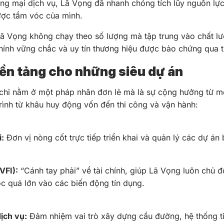
ơng mại dịch vụ, Lã Vọng đã nhanh chóng tích lũy nguồn lực
ược tầm vóc của mình.
Lã Vọng không chạy theo số lượng mà tập trung vào chất lư
chính vững chắc và uy tín thương hiệu được bảo chứng qua t
Nền tảng cho những siêu dự án
hỉ nằm ở một pháp nhân đơn lẻ mà là sự cộng hưởng từ một 
rình từ khâu huy động vốn đến thi công và vận hành:
:
Đơn vị nòng cốt trực tiếp triển khai và quản lý các dự án
VFI):
“Cánh tay phải” về tài chính, giúp Lã Vọng luôn chủ đ
c quá lớn vào các biến động tín dụng.
ịch vụ:
Đảm nhiệm vai trò xây dựng cầu đường, hệ thống ti