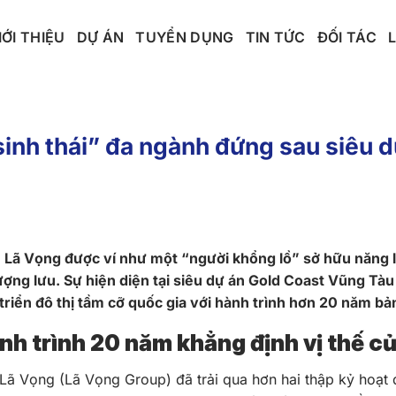
IỚI THIỆU
DỰ ÁN
TUYỂN DỤNG
TIN TỨC
ĐỐI TÁC
inh thái” đa ngành đứng sau siêu 
 Lã Vọng được ví như một “người khổng lồ” sở hữu năng l
ng lưu. Sự hiện diện tại siêu dự án Gold Coast Vũng Tàu 
triển đô thị tầm cỡ quốc gia với hành trình hơn 20 năm bản
nh trình 20 năm khẳng định vị thế c
Lã Vọng (Lã Vọng Group) đã trải qua hơn hai thập kỷ hoạt