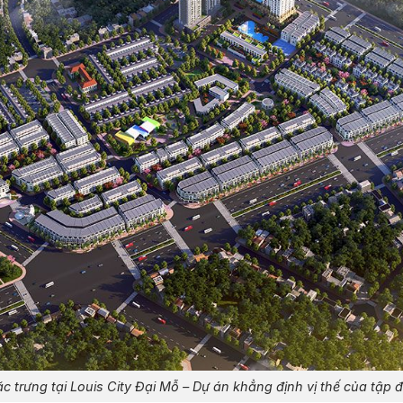
ặc trưng tại Louis City Đại Mỗ – Dự án khẳng định vị thế của tập