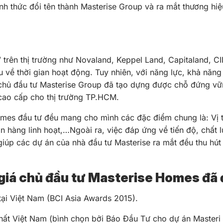
nh thức đổi tên thành Masterise Group và ra mắt thương hiệ
” trên thị trường như Novaland, Keppel Land, Capitaland, C
 về thời gian hoạt động. Tuy nhiên, với năng lực, khả năn
 chủ đầu tư Masterise Group đã tạo dựng được chỗ đứng vữ
cao cấp cho thị trường TP.HCM.
es đầu tư đều mang cho mình các đặc điểm chung là: Vị trí 
án hàng linh hoạt,…Ngoài ra, việc đáp ứng về tiến độ, chất 
giúp các dự án của nhà đầu tư Masterise ra mắt đều thu hú
giá chủ đầu tư Masterise Homes đã 
tại Việt Nam (BCI Asia Awards 2015).
hất Việt Nam (bình chọn bởi Báo Đầu Tư cho dự án Masteri 