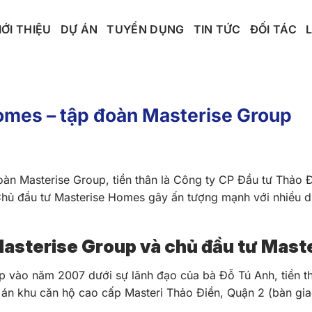
IỚI THIỆU
DỰ ÁN
TUYỂN DỤNG
TIN TỨC
ĐỐI TÁC
omes – tập đoàn Masterise Group
oàn Masterise Group, tiền thân là Công ty CP Đầu tư Thảo 
 Chủ đầu tư Masterise Homes gây ấn tượng mạnh với nhiều dự
Masterise Group và chủ đầu tư Mas
p vào năm 2007 dưới sự lãnh đạo của bà Đỗ Tú Anh, tiền t
ự án khu căn hộ cao cấp Masteri Thảo Điền, Quận 2 (bàn gia