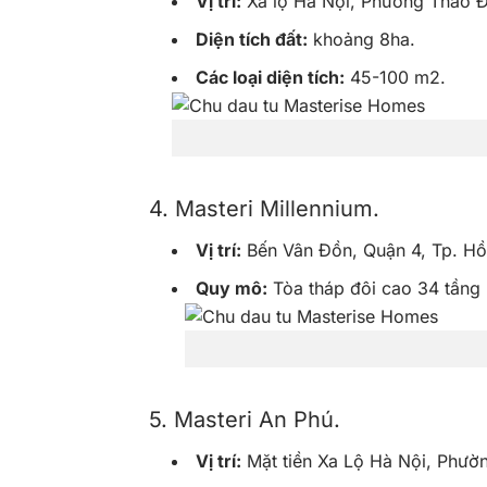
Vị trí:
Xa lộ Hà Nội, Phường Thảo Đi
Diện tích đất:
khoảng 8ha.
Các loại diện tích:
45-100 m2.
4. Masteri Millennium.
Vị trí:
Bến Vân Đồn, Quận 4, Tp. Hồ
Quy mô:
Tòa tháp đôi cao 34 tầng 
5. Masteri An Phú.
Vị trí:
Mặt tiền Xa Lộ Hà Nội, Phườn