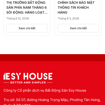
THỊ TRƯỜNG BẤT ĐỘNG
CHÍNH SÁCH BẢO MẬT
SẢN PHÍA NAM THÁNG 6
THÔNG TIN KHÁCH
SÔI ĐỘNG: HÀNG LOẠT
HÀNG
DỰ ÁN ĐỒNG LOẠT
Tháng 6 12, 2026
Tháng 6 3, 2026
KICK-OFF, BÙNG NỔ
NGUỒN CUNG
Xem chi tiết
Xem chi tiết
Công ty Cổ phần dịch vụ Bất Động Sản Esy House
Trụ sở: Số 07, đường Hoàng Trọng Mậu, Phường Tân Hưng,