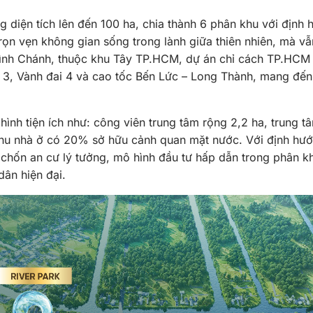
iện tích lên đến 100 ha, chia thành 6 phân khu với định h
ọn vẹn không gian sống trong lành giữa thiên nhiên, mà vẫn 
 Bình Chánh, thuộc khu Tây TP.HCM, dự án chỉ cách TP.HCM 
3, Vành đai 4 và cao tốc Bến Lức – Long Thành, mang đến lợi
ình tiện ích như: công viên trung tâm rộng 2,2 ha, trung tâ
khu nhà ở có 20% sở hữu cảnh quan mặt nước. Với định hướn
 chốn an cư lý tưởng, mô hình đầu tư hấp dẫn trong phân k
dân hiện đại.