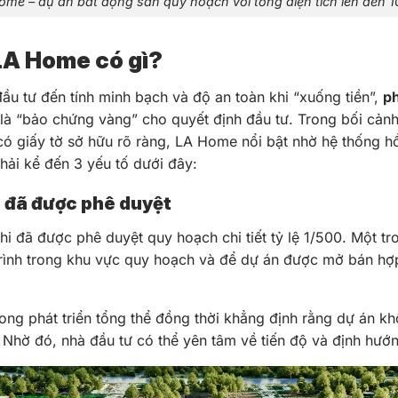
ome – dự án bất động sản quy hoạch với tổng diện tích lên đến 1
 LA Home có gì?
ầu tư đến tính minh bạch và độ an toàn khi “xuống tiền”,
p
là “bảo chứng vàng” cho quyết định đầu tư. Trong bối cản
ó giấy tờ sở hữu rõ ràng, LA Home nổi bật nhờ hệ thống hồ
hải kể đến 3 yếu tố dưới đây:
 đã được phê duyệt
i đã được phê duyệt quy hoạch chi tiết tỷ lệ 1/500. Một t
ình trong khu vực quy hoạch và để dự án được mở bán hợ
ng phát triển tổng thể đồng thời khẳng định rằng dự án kh
. Nhờ đó, nhà đầu tư có thể yên tâm về tiến độ và định hướn