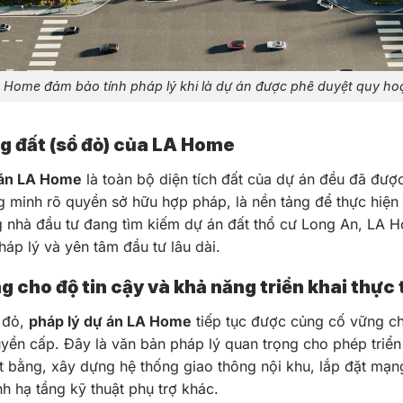
 Home đảm bảo tính pháp lý khi là dự án được phê duyệt quy ho
g đất (sổ đỏ) của LA Home
 án LA Home
là toàn bộ diện tích đất của dự án đều đã đư
ng minh rõ quyền sở hữu hợp pháp, là nền tảng để thực hiện
g nhà đầu tư đang tìm kiếm dự án đất thổ cư Long An, LA H
háp lý và yên tâm đầu tư lâu dài.
 cho độ tin cậy và khả năng triển khai thực 
 đỏ,
pháp lý dự án LA Home
tiếp tục được củng cố vững ch
n cấp. Đây là văn bản pháp lý quan trọng cho phép triển 
t bằng, xây dựng hệ thống giao thông nội khu, lắp đặt mạng
h hạ tầng kỹ thuật phụ trợ khác.