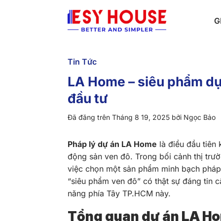
Chuyển
đến
G
nội
dung
Tin Tức
LA Home – siêu phẩm dự 
đầu tư
Đã đăng trên
Tháng 8 19, 2025
bởi
Ngọc Bảo
Pháp lý dự án LA Home
là điều đầu tiên
động sản ven đô. Trong bối cảnh thị trư
việc chọn một sản phẩm minh bạch pháp 
“siêu phẩm ven đô” có thật sự đáng tin c
năng phía Tây TP.HCM này.
Tổng quan dự án LA H