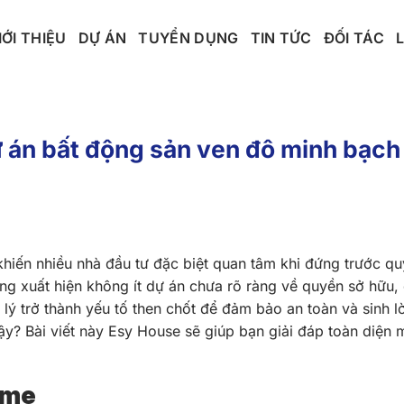
IỚI THIỆU
DỰ ÁN
TUYỂN DỤNG
TIN TỨC
ĐỐI TÁC
án bất động sản ven đô minh bạch 
 khiến nhiều nhà đầu tư đặc biệt quan tâm khi đứng trước qu
ờng xuất hiện không ít dự án chưa rõ ràng về quyền sở hữu
lý trở thành yếu tố then chốt để đảm bảo an toàn và sinh 
ậy? Bài viết này Esy House sẽ giúp bạn giải đáp toàn diện
ome