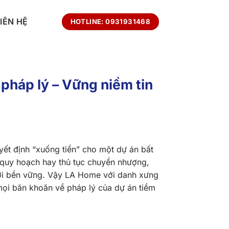
LIÊN HỆ
HOTLINE: 0931931468
pháp lý – Vững niềm tin
yết định “xuống tiền” cho một dự án bất
, quy hoạch hay thủ tục chuyển nhượng,
lời bền vững. Vậy LA Home với danh xưng
 mọi băn khoăn về pháp lý của dự án tiềm