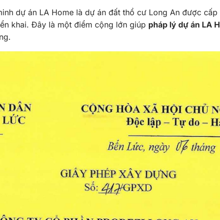
inh dự án LA Home là dự án đất thổ cư Long An được cấp p
iển khai. Đây là một điểm cộng lớn giúp
pháp lý dự án LA
ng.