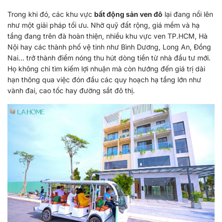
Trong khi đó, các khu vực
bất động sản ven đô
lại đang nổi lên
như một giải pháp tối ưu. Nhờ quỹ đất rộng, giá mềm và hạ
tầng đang trên đà hoàn thiện, nhiều khu vực ven TP.HCM, Hà
Nội hay các thành phố vệ tinh như Bình Dương, Long An, Đồng
Nai… trở thành điểm nóng thu hút dòng tiền từ nhà đầu tư mới.
Họ không chỉ tìm kiếm lợi nhuận mà còn hướng đến giá trị dài
hạn thông qua việc đón đầu các quy hoạch hạ tầng lớn như
vành đai, cao tốc hay đường sắt đô thị.