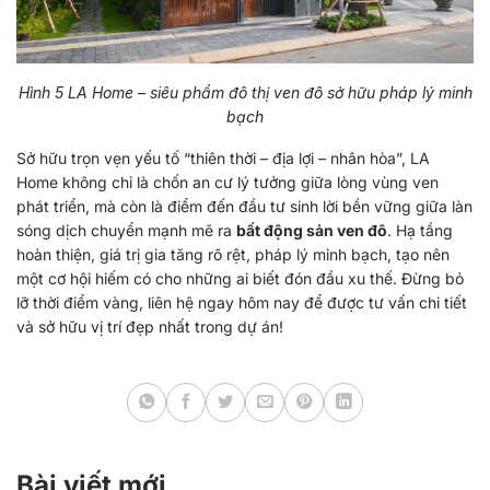
Hình 5 LA Home – siêu phẩm đô thị ven đô sở hữu pháp lý minh
bạch
Sở hữu trọn vẹn yếu tố “thiên thời – địa lợi – nhân hòa”, LA
Home không chỉ là chốn an cư lý tưởng giữa lòng vùng ven
phát triển, mà còn là điểm đến đầu tư sinh lời bền vững giữa làn
sóng dịch chuyển mạnh mẽ ra
bất động sản ven đô
. Hạ tầng
hoàn thiện, giá trị gia tăng rõ rệt, pháp lý minh bạch, tạo nên
một cơ hội hiếm có cho những ai biết đón đầu xu thế. Đừng bỏ
lỡ thời điểm vàng, liên hệ ngay hôm nay để được tư vấn chi tiết
và sở hữu vị trí đẹp nhất trong dự án!
Bài viết mới