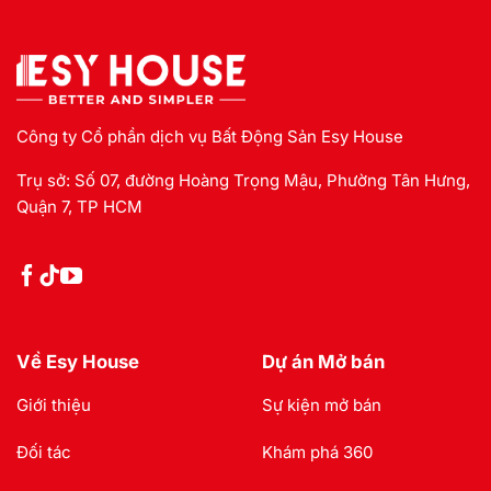
Công ty Cổ phần dịch vụ Bất Động Sản Esy House
Trụ sở: Số 07, đường Hoàng Trọng Mậu, Phường Tân Hưng,
Quận 7, TP HCM
Về Esy House
Dự án Mở bán
Giới thiệu
Sự kiện mở bán
Đối tác
Khám phá 360