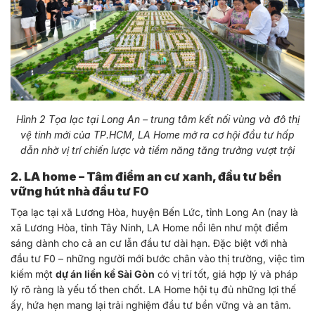
Hình 2 Tọa lạc tại Long An – trung tâm kết nối vùng và đô thị
vệ tinh mới của TP.HCM, LA Home mở ra cơ hội đầu tư hấp
dẫn nhờ vị trí chiến lược và tiềm năng tăng trưởng vượt trội
2. LA home – Tâm điểm an cư xanh, đầu tư bền
vững hút nhà đầu tư F0
Tọa lạc tại xã Lương Hòa, huyện Bến Lức, tỉnh Long An (nay là
xã Lương Hòa, tỉnh Tây Ninh, LA Home nổi lên như một điểm
sáng dành cho cả an cư lẫn đầu tư dài hạn. Đặc biệt với nhà
đầu tư F0 – những người mới bước chân vào thị trường, việc tìm
kiếm một
dự án liền kề Sài Gòn
có vị trí tốt, giá hợp lý và pháp
lý rõ ràng là yếu tố then chốt. LA Home hội tụ đủ những lợi thế
ấy, hứa hẹn mang lại trải nghiệm đầu tư bền vững và an tâm.