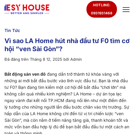
Chuyển
HOTLINE:
đến
0931931468
nội
dung
Tin Tức
Vì sao LA Home hút nhà đầu tư F0 tìm cơ
hội “ven Sài Gòn”?
Đã đăng trên
Tháng 8 12, 2025
bởi
Admin
Bất động sản ven đô
đang dần trở thành từ khóa vàng với
những ai mới bắt đầu bước vào lĩnh vực đầu tư. Bạn là nhà đầu
tư F0? Bạn đang tìm kiếm một cơ hội để bắt đầu “chơi lớn” mà
không cần quá nhiều kinh nghiệm? LA Home – dự án tọa lạc
ngay vành đai kết nối TP.HCM đang nổi lên như một điểm đến
lý tưởng cho những người lần đầu bước chân vào thị trường. Sự
hấp dẫn của LA Home không chỉ đến từ vị trí chiến lược “ven
Sài Gòn”, mà còn nằm ở tiềm năng tăng giá, thanh khoản tốt và
mức vốn ban đầu hợp lý đủ để bạn bắt đầu đầu tư một cách an
toàn và thông minh.