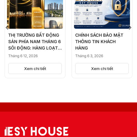
THỊ TRƯỜNG BẤT ĐỘNG
CHÍNH SÁCH BẢO MẬT
SẢN PHÍA NAM THÁNG 6
THÔNG TIN KHÁCH
SÔI ĐỘNG: HÀNG LOẠT
HÀNG
DỰ ÁN ĐỒNG LOẠT
Tháng 6 12, 2026
Tháng 6 3, 2026
KICK-OFF, BÙNG NỔ
NGUỒN CUNG
Xem chi tiết
Xem chi tiết