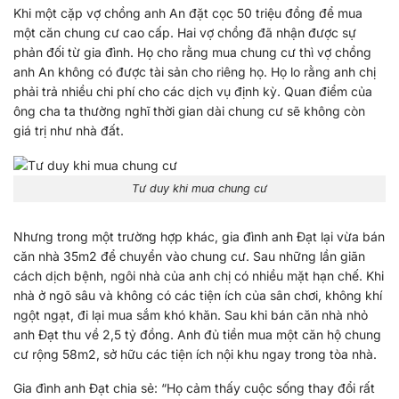
Khi một cặp vợ chồng anh An đặt cọc 50 triệu đồng để mua
một căn chung cư cao cấp. Hai vợ chồng đã nhận được sự
phản đối từ gia đình. Họ cho rằng mua chung cư thì vợ chồng
anh An không có được tài sản cho riêng họ. Họ lo rằng anh chị
phải trả nhiều chi phí cho các dịch vụ định kỳ. Quan điểm của
ông cha ta thường nghĩ thời gian dài chung cư sẽ không còn
giá trị như nhà đất.
Tư duy khi mua chung cư
Nhưng trong một trường hợp khác, gia đình anh Đạt lại vừa bán
căn nhà 35m2 để chuyển vào chung cư. Sau những lần giãn
cách dịch bệnh, ngôi nhà của anh chị có nhiều mặt hạn chế. Khi
nhà ở ngõ sâu và không có các tiện ích của sân chơi, không khí
ngột ngạt, đi lại mua sắm khó khăn. Sau khi bán căn nhà nhỏ
anh Đạt thu về 2,5 tỷ đồng. Anh đủ tiền mua một căn hộ chung
cư rộng 58m2, sở hữu các tiện ích nội khu ngay trong tòa nhà.
Gia đình anh Đạt chia sẻ: “Họ cảm thấy cuộc sống thay đổi rất