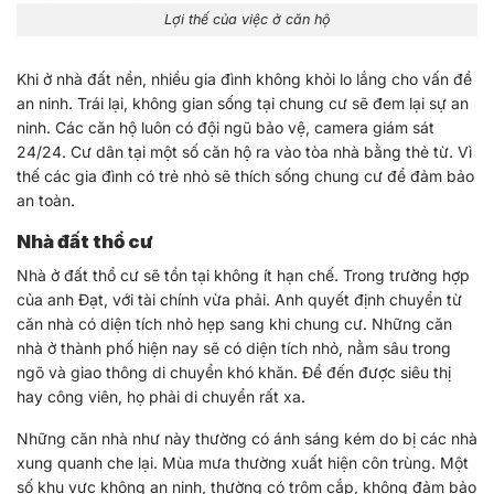
Lợi thế của việc ở căn hộ
Khi ở nhà đất nền, nhiều gia đình không khỏi lo lắng cho vấn đề
an ninh. Trái lại, không gian sống tại chung cư sẽ đem lại sự an
ninh. Các căn hộ luôn có đội ngũ bảo vệ, camera giám sát
24/24. Cư dân tại một số căn hộ ra vào tòa nhà bằng thẻ từ. Vì
thế các gia đình có trẻ nhỏ sẽ thích sống chung cư để đảm bảo
an toàn.
Nhà đất thổ cư
Nhà ở đất thổ cư sẽ tồn tại không ít hạn chế. Trong trường hợp
của anh Đạt, với tài chính vừa phải. Anh quyết định chuyển từ
căn nhà có diện tích nhỏ hẹp sang khi chung cư. Những căn
nhà ở thành phố hiện nay sẽ có diện tích nhỏ, nằm sâu trong
ngõ và giao thông di chuyển khó khăn. Để đến được siêu thị
hay công viên, họ phải di chuyển rất xa.
Những căn nhà như này thường có ánh sáng kém do bị các nhà
xung quanh che lại. Mùa mưa thường xuất hiện côn trùng. Một
số khu vực không an ninh, thường có trộm cắp, không đảm bảo