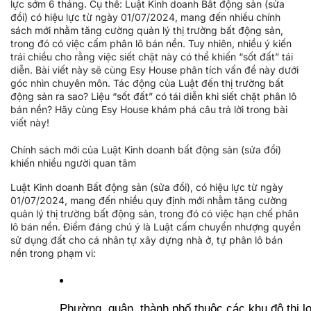
lực sớm 6 tháng. Cụ thể: Luật Kinh doanh Bất động sản (sửa
đổi) có hiệu lực từ ngày 01/07/2024, mang đến nhiều chính
sách mới nhằm tăng cường quản lý thị trường bất động sản,
trong đó có việc cấm phân lô bán nền. Tuy nhiên, nhiều ý kiến
trái chiều cho rằng việc siết chặt này có thể khiến “sốt đất” tái
diễn. Bài viết này sẽ cùng Esy House phân tích vấn đề này dưới
góc nhìn chuyên môn. Tác động của Luật đến thị trường bất
động sản ra sao? Liệu “sốt đất” có tái diễn khi siết chặt phân lô
bán nền? Hãy cùng Esy House khám phá câu trả lời trong bài
viết này!
Chính sách mới của Luật Kinh doanh bất động sản (sửa đổi)
khiến nhiều người quan tâm
Luật Kinh doanh Bất động sản (sửa đổi), có hiệu lực từ ngày
01/07/2024, mang đến nhiều quy định mới nhằm tăng cường
quản lý thị trường bất động sản, trong đó có việc hạn chế phân
lô bán nền. Điểm đáng chú ý là Luật cấm chuyển nhượng quyền
sử dụng đất cho cá nhân tự xây dựng nhà ở, tự phân lô bán
nền trong phạm vi:
Phường, quận, thành phố thuộc các khu đô thị loại 