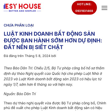
Chuyển
HOTLINE:
đến
0931931468
nội
dung
CHƯA PHÂN LOẠI
LUẬT KINH DOANH BẤT ĐỘNG SẢN
ĐƯỢC BAN HÀNH SỚM HƠN DỰ ĐỊNH:
ĐẤT NỀN BỊ SIẾT CHẶT
Đã đăng trên
Tháng 5 8, 2024
bởi
Theo Báo Dân Trí: Chiều 2/5, Bộ Tư pháp công bố hồ sơ thẩm
định dự thảo Nghị quyết của Quốc hội cho phép Luật Nhà ở
2023 và Luật Kinh doanh bất động sản 2023 có hiệu lực từ
ngày 1/7, sớm hơn 6 tháng so với hiện nay.
Nguồn: Báo Dân Trí
Theo dự thảo nghị quyết vừa được Bộ Tư pháp công bố, Chính
phủ đề xuất cho phép Luật Kinh doanh bất động sản có hiệu