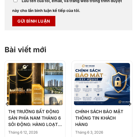
Lưu tên của tôi, email, và trang web trong trình duyệt
này cho lần bình luận kế tiếp của tôi.
Bài viết mới
THỊ TRƯỜNG BẤT ĐỘNG
CHÍNH SÁCH BẢO MẬT
SẢN PHÍA NAM THÁNG 6
THÔNG TIN KHÁCH
SÔI ĐỘNG: HÀNG LOẠT
HÀNG
DỰ ÁN ĐỒNG LOẠT
Tháng 6 12, 2026
Tháng 6 3, 2026