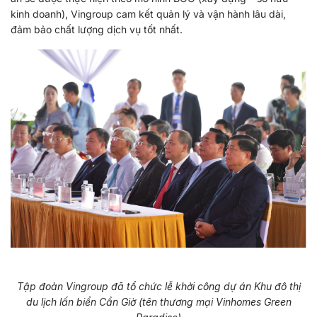
kinh doanh), Vingroup cam kết quản lý và vận hành lâu dài,
đảm bảo chất lượng dịch vụ tốt nhất.
Tập đoàn Vingroup đã tổ chức lễ khởi công dự án Khu đô thị
du lịch lấn biển Cần Giờ (tên thương mại Vinhomes Green