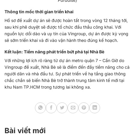
Paradise)
Thông tin mốc thời gian triển khai
Hồ sơ đề xuất dự án sẽ được hoàn tất trong vòng 12 tháng tới,
sau khi phê duyệt sẽ được tổ chức đấu thầu công khai. Với
nguồn lực dồi dào và uy tín của Vingroup, dự án được kỳ vọng
sẽ sớm triển khai và đi vào vận hành theo đúng kế hoạch.
Kết luận: Tiềm năng phát triển bứt phá tại Nhà Bè
Với những lợi ích rõ ràng từ dự án metro quận 7 – Cần Giờ do
Vingroup đề xuất, Nhà Bè sẽ là điểm đến đầy tiềm năng cho cả
người dân và nhà đầu tư. Sự phát triển về hạ tầng giao thông
chắc chắn sẽ biến Nhà Bè trở thành trung tâm kinh tế mới tại
khu Nam TP.HCM trong tương lai không xa.
Bài viết mới