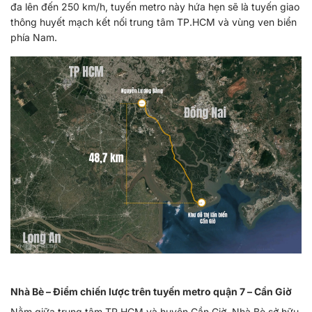
đa lên đến 250 km/h, tuyến metro này hứa hẹn sẽ là tuyến giao
thông huyết mạch kết nối trung tâm TP.HCM và vùng ven biển
phía Nam.
Nhà Bè – Điểm chiến lược trên tuyến metro quận 7 – Cần Giờ
Nằm giữa trung tâm TP.HCM và huyện Cần Giờ, Nhà Bè sở hữu