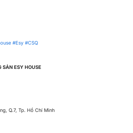
ouse
#Esy
#CSQ
G SẢN ESY HOUSE
g, Q.7, Tp. Hồ Chí Minh