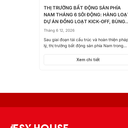
ăn Kiệt Tới
THỊ TRƯỜNG BẤT ĐỘNG SẢN PHÍA
ánh” Nhờ
NAM THÁNG 6 SÔI ĐỘNG: HÀNG LOẠ
DỰ ÁN ĐỒNG LOẠT KICK-OFF, BÙNG
NỔ NGUỒN CUNG
Tháng 6 12, 2026
6.000 tỷ đồng
Sau giai đoạn tái cấu trúc và hoàn thiện phá
hêm 15km nối
lý, thị trường bất động sản phía Nam trong
tháng...
Xem chi tiết