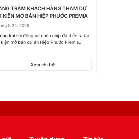
ÀNG TRĂM KHÁCH HÀNG THAM DỰ
Chi tiết giá 
Ự KIỆN MỞ BÁN HIỆP PHƯỚC PREMIA
Cơ hội sở hữ
áng 5 24, 2026
Tháng 4 20, 20
ông khí sôi động và nhộn nhịp đã diễn ra tại
Trong bối cảnh
 kiện mở bán dự án Hiệp Phước Premia...
tăng tốc mạnh m
khẳng định...
Xem chi tiết