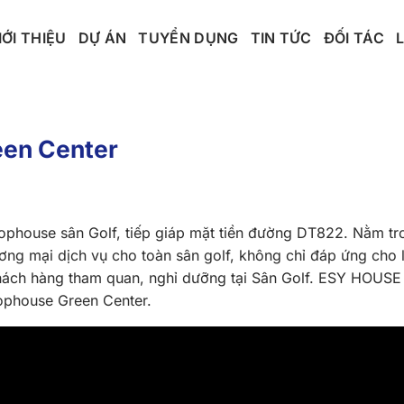
IỚI THIỆU
DỰ ÁN
TUYỂN DỤNG
TIN TỨC
ĐỐI TÁC
en Center
phouse sân Golf, tiếp giáp mặt tiền đường DT822. Nằm tro
ơng mại dịch vụ cho toàn sân golf, không chỉ đáp ứng cho 
hách hàng tham quan, nghỉ dưỡng tại Sân Golf. ESY HOUSE
phouse Green Center.