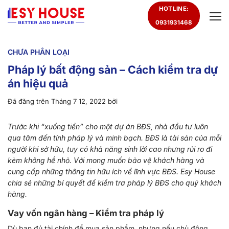
Chuyển
HOTLINE:
đến
0931931468
nội
dung
CHƯA PHÂN LOẠI
Pháp lý bất động sản – Cách kiểm tra dự
án hiệu quả
Đã đăng trên
Tháng 7 12, 2022
bởi
Trước khi “xuống tiền” cho một dự án BĐS, nhà đầu tư luôn
qua tâm đến tính pháp lý và minh bạch. BĐS là tài sản của mỗi
người khi sở hữu, tuy có khả năng sinh lời cao nhưng rủi ro đi
kèm không hề nhỏ. Với mong muốn bảo vệ khách hàng và
cung cấp những thông tin hữu ích về lĩnh vực BĐS. Esy House
chia sẻ những bí quyết để kiểm tra pháp lý BĐS cho quý khách
hàng.
Vay vốn ngân hàng – Kiểm tra pháp lý
Dù bạn đủ tài chính để mua sản phẩm, nhưng nếu chủ động