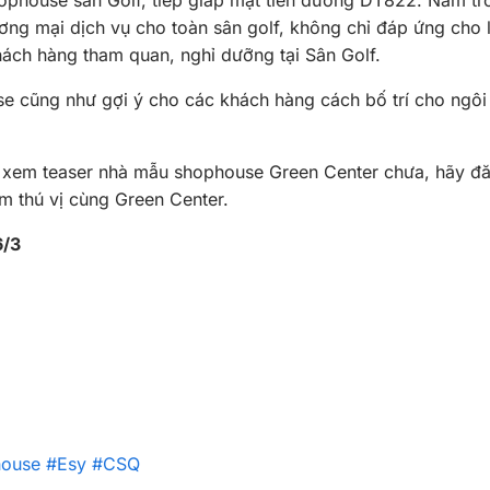
phouse sân Golf, tiếp giáp mặt tiền đường DT822. Nằm tro
ơng mại dịch vụ cho toàn sân golf, không chỉ đáp ứng cho 
ách hàng tham quan, nghỉ dưỡng tại Sân Golf.
e cũng như gợi ý cho các khách hàng cách bố trí cho ngôi
i xem teaser nhà mẫu shophouse Green Center chưa, hãy 
 thú vị cùng Green Center.
/3
ouse
#Esy
#CSQ