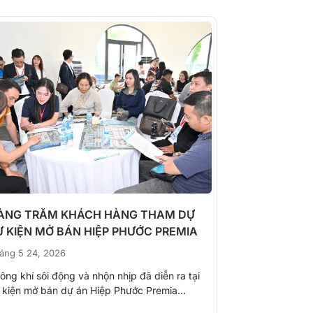
ÀNG TRĂM KHÁCH HÀNG THAM DỰ
Chi tiết giá 
Ự KIỆN MỞ BÁN HIỆP PHƯỚC PREMIA
Cơ hội sở hữ
áng 5 24, 2026
Tháng 4 20, 20
ông khí sôi động và nhộn nhịp đã diễn ra tại
Trong bối cảnh
 kiện mở bán dự án Hiệp Phước Premia...
tăng tốc mạnh m
khẳng định...