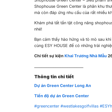
Shophouse Green Center – Siêu phẩm sho
Shophouse Green Center là phân khu thư
mà còn đáp ứng nhu cầu của rất nhiều kh
Khám phá tất tần tật công năng shophous
nhé!
Bạn cảm thấy hào hứng và tò mò sau kh
cùng ESY HOUSE để có những trải nghiệm
Chi tiết sự kiện
Khai Trương Nhà Mẫu
26
____________________________
Thông tin chi tiết
Dự án Green Center Long An
Tiến độ dự án Green Center
#greencenter
#westlakesgolfvillas
#ESYh