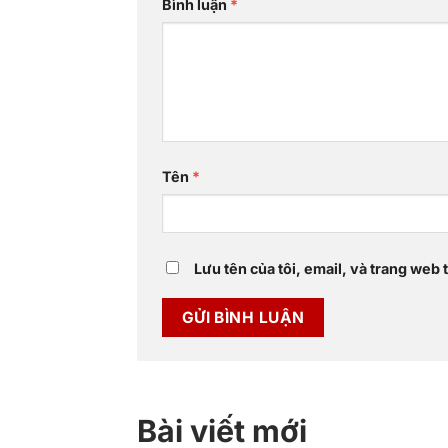
Bình luận
*
Tên
*
Lưu tên của tôi, email, và trang web t
Bài viết mới