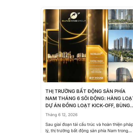
THỊ TRƯỜNG BẤT ĐỘNG SẢN PHÍA
NAM THÁNG 6 SÔI ĐỘNG: HÀNG LOẠ
DỰ ÁN ĐỒNG LOẠT KICK-OFF, BÙNG
NỔ NGUỒN CUNG
Tháng 6 12, 2026
Sau giai đoạn tái cấu trúc và hoàn thiện phá
lý, thị trường bất động sản phía Nam trong