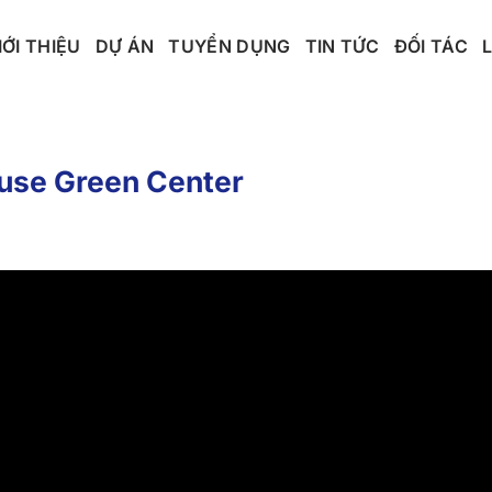
IỚI THIỆU
DỰ ÁN
TUYỂN DỤNG
TIN TỨC
ĐỐI TÁC
use Green Center