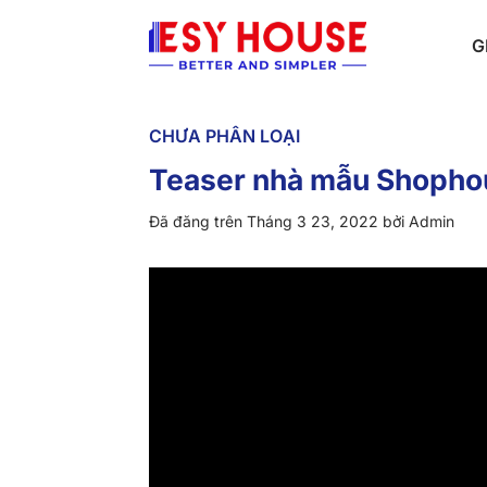
Chuyển
đến
G
nội
dung
CHƯA PHÂN LOẠI
Teaser nhà mẫu Shopho
Đã đăng trên
Tháng 3 23, 2022
bởi
Admin