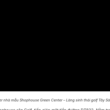
er nhà mẫu Shophouse Green Center – Làng sinh thái golf Tây Sà