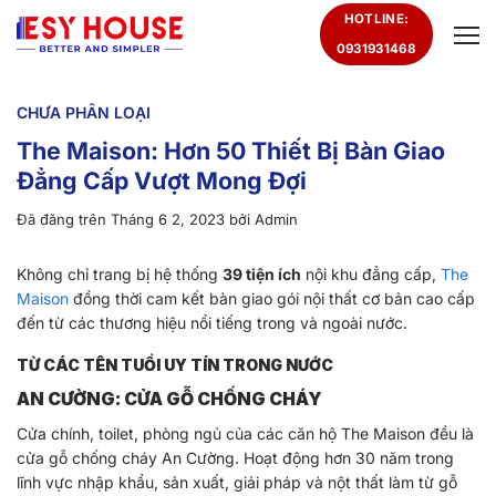
Chuyển
HOTLINE:
đến
0931931468
nội
dung
CHƯA PHÂN LOẠI
The Maison: Hơn 50 Thiết Bị Bàn Giao
Đẳng Cấp Vượt Mong Đợi
Đã đăng trên
Tháng 6 2, 2023
bởi
Admin
Không chỉ trang bị hệ thống
39 tiện ích
nội khu đẳng cấp,
The
Maison
đồng thời cam kết bàn giao gói nội thất cơ bản cao cấp
đến từ các thương hiệu nổi tiếng trong và ngoài nước.
TỪ CÁC TÊN TUỔI UY TÍN TRONG NƯỚC
AN CƯỜNG: CỬA GỖ CHỐNG CHÁY
Cửa chính, toilet, phòng ngủ của các căn hộ The Maison đều là
cửa gỗ chống cháy An Cường. Hoạt động hơn 30 năm trong
lĩnh vực nhập khẩu, sản xuất, giải pháp và nột thất làm từ gỗ