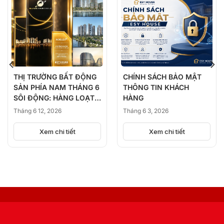
THỊ TRƯỜNG BẤT ĐỘNG
CHÍNH SÁCH BẢO MẬT
SẢN PHÍA NAM THÁNG 6
THÔNG TIN KHÁCH
SÔI ĐỘNG: HÀNG LOẠT
HÀNG
DỰ ÁN ĐỒNG LOẠT
Tháng 6 12, 2026
Tháng 6 3, 2026
KICK-OFF, BÙNG NỔ
NGUỒN CUNG
Xem chi tiết
Xem chi tiết