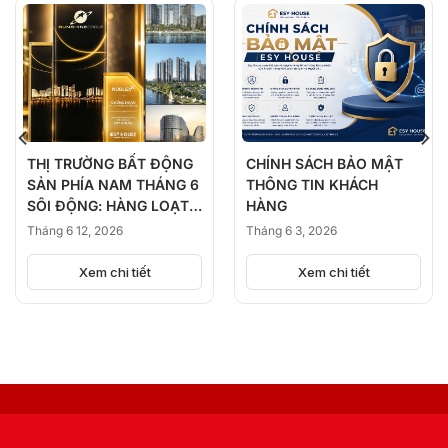
THỊ TRƯỜNG BẤT ĐỘNG
CHÍNH SÁCH BẢO MẬT
SẢN PHÍA NAM THÁNG 6
THÔNG TIN KHÁCH
SÔI ĐỘNG: HÀNG LOẠT
HÀNG
DỰ ÁN ĐỒNG LOẠT
Tháng 6 12, 2026
Tháng 6 3, 2026
KICK-OFF, BÙNG NỔ
NGUỒN CUNG
Xem chi tiết
Xem chi tiết