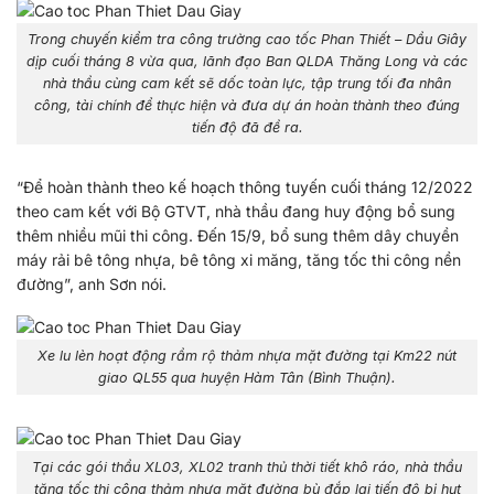
Trong chuyến kiểm tra công trường cao tốc Phan Thiết – Dầu Giây
dịp cuối tháng 8 vừa qua, lãnh đạo Ban QLDA Thăng Long và các
nhà thầu cùng cam kết sẽ dốc toàn lực, tập trung tối đa nhân
công, tài chính để thực hiện và đưa dự án hoàn thành theo đúng
tiến độ đã đề ra.
“Để hoàn thành theo kế hoạch thông tuyến cuối tháng 12/2022
theo cam kết với Bộ GTVT, nhà thầu đang huy động bổ sung
thêm nhiều mũi thi công. Đến 15/9, bổ sung thêm dây chuyền
máy rải bê tông nhựa, bê tông xi măng, tăng tốc thi công nền
đường”, anh Sơn nói.
Xe lu lèn hoạt động rầm rộ thảm nhựa mặt đường tại Km22 nút
giao QL55 qua huyện Hàm Tân (Bình Thuận).
Tại các gói thầu XL03, XL02 tranh thủ thời tiết khô ráo, nhà thầu
tăng tốc thi công thảm nhựa mặt đường bù đắp lại tiến độ bị hụt