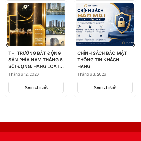
THỊ TRƯỜNG BẤT ĐỘNG
CHÍNH SÁCH BẢO MẬT
SẢN PHÍA NAM THÁNG 6
THÔNG TIN KHÁCH
SÔI ĐỘNG: HÀNG LOẠT
HÀNG
DỰ ÁN ĐỒNG LOẠT
Tháng 6 12, 2026
Tháng 6 3, 2026
KICK-OFF, BÙNG NỔ
NGUỒN CUNG
Xem chi tiết
Xem chi tiết