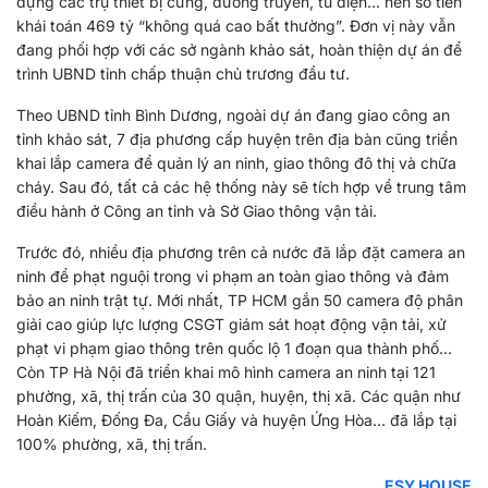
dựng các trụ thiết bị cứng, đường truyền, tủ điện… nên số tiền
khái toán 469 tỷ “không quá cao bất thường”. Đơn vị này vẫn
đang phối hợp với các sở ngành khảo sát, hoàn thiện dự án để
trình UBND tỉnh chấp thuận chủ trương đầu tư.
Theo UBND tỉnh Bình Dương, ngoài dự án đang giao công an
tỉnh khảo sát, 7 địa phương cấp huyện trên địa bàn cũng triển
khai lắp camera để quản lý an ninh, giao thông đô thị và chữa
cháy. Sau đó, tất cả các hệ thống này sẽ tích hợp về trung tâm
điều hành ở Công an tỉnh và Sở Giao thông vận tải.
Trước đó, nhiều địa phương trên cả nước đã lắp đặt camera an
ninh để phạt nguội trong vi phạm an toàn giao thông và đảm
bảo an ninh trật tự. Mới nhất, TP HCM gắn 50 camera độ phân
giải cao giúp lực lượng CSGT giám sát hoạt động vận tải, xử
phạt vi phạm giao thông trên quốc lộ 1 đoạn qua thành phố…
Còn TP Hà Nội đã triển khai mô hình camera an ninh tại 121
phường, xã, thị trấn của 30 quận, huyện, thị xã. Các quận như
Hoàn Kiếm, Đống Đa, Cầu Giấy và huyện Ứng Hòa… đã lắp tại
100% phường, xã, thị trấn.
ESY HOUSE