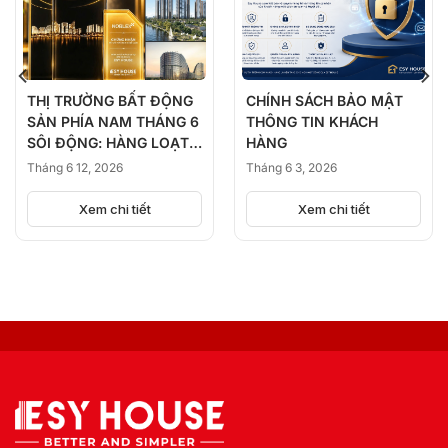
THỊ TRƯỜNG BẤT ĐỘNG
CHÍNH SÁCH BẢO MẬT
SẢN PHÍA NAM THÁNG 6
THÔNG TIN KHÁCH
SÔI ĐỘNG: HÀNG LOẠT
HÀNG
DỰ ÁN ĐỒNG LOẠT
Tháng 6 12, 2026
Tháng 6 3, 2026
KICK-OFF, BÙNG NỔ
NGUỒN CUNG
Xem chi tiết
Xem chi tiết