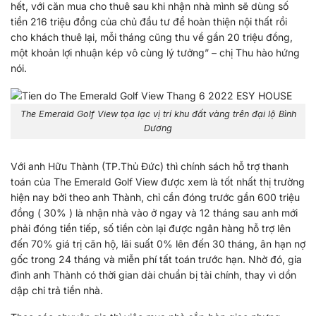
hết, với căn mua cho thuê sau khi nhận nhà mình sẽ dùng số
tiền 216 triệu đồng của chủ đầu tư để hoàn thiện nội thất rồi
cho khách thuê lại, mỗi tháng cũng thu về gần 20 triệu đồng,
một khoản lợi nhuận kép vô cùng lý tưởng” – chị Thu hào hứng
nói.
The Emerald Golf View tọa lạc vị trí khu đất vàng trên đại lộ Bình
Dương
Với anh Hữu Thành (TP.Thủ Đức) thì chính sách hỗ trợ thanh
toán của The Emerald Golf View được xem là tốt nhất thị trường
hiện nay bởi theo anh Thành, chỉ cần đóng trước gần 600 triệu
đồng ( 30% ) là nhận nhà vào ở ngay và 12 tháng sau anh mới
phải đóng tiền tiếp, số tiền còn lại được ngân hàng hỗ trợ lên
đến 70% giá trị căn hộ, lãi suất 0% lên đến 30 tháng, ân hạn nợ
gốc trong 24 tháng và miễn phí tất toán trước hạn. Nhờ đó, gia
đình anh Thành có thời gian dài chuẩn bị tài chính, thay vì dồn
dập chi trả tiền nhà.