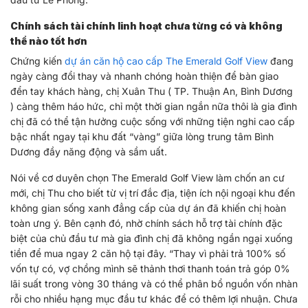
Chính sách tài chính linh hoạt chưa từng có và không
thể nào tốt hơn
Chứng kiến
dự án căn hộ cao cấp The Emerald Golf View
đang
ngày càng đổi thay và nhanh chóng hoàn thiện để bàn giao
đển tay khách hàng, chị Xuân Thu ( TP. Thuận An, Bình Dương
) càng thêm háo hức, chỉ một thời gian ngắn nữa thôi là gia đình
chị đã có thể tận hưởng cuộc sống với những tiện nghi cao cấp
bậc nhất ngay tại khu đất “vàng” giữa lòng trung tâm Bình
Dương đầy năng động và sầm uất.
Nói về cơ duyên chọn The Emerald Golf View làm chốn an cư
mới, chị Thu cho biết từ vị trí đắc địa, tiện ích nội ngoại khu đến
không gian sống xanh đẳng cấp của dự án đã khiến chị hoàn
toàn ưng ý. Bên cạnh đó, nhờ chính sách hỗ trợ tài chính đặc
biệt của chủ đầu tư mà gia đình chị đã không ngần ngại xuống
tiền để mua ngay 2 căn hộ tại đây. “Thay vì phải trả 100% số
vốn tự có, vợ chồng mình sẽ thảnh thơi thanh toán trả góp 0%
lãi suất trong vòng 30 tháng và có thể phân bổ nguồn vốn nhàn
rỗi cho nhiều hạng mục đầu tư khác để có thêm lợi nhuận. Chưa