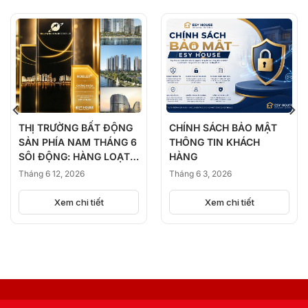
THỊ TRƯỜNG BẤT ĐỘNG
CHÍNH SÁCH BẢO MẬT
SẢN PHÍA NAM THÁNG 6
THÔNG TIN KHÁCH
SÔI ĐỘNG: HÀNG LOẠT
HÀNG
DỰ ÁN ĐỒNG LOẠT
Tháng 6 12, 2026
Tháng 6 3, 2026
KICK-OFF, BÙNG NỔ
NGUỒN CUNG
Xem chi tiết
Xem chi tiết