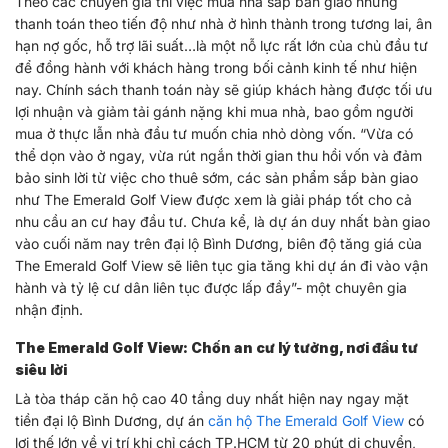
Theo các chuyên gia thì việc mua nhà sắp bàn giao nhưng
thanh toán theo tiến độ như nhà ở hình thành trong tương lai, ân
hạn nợ gốc, hỗ trợ lãi suất…là một nỗ lực rất lớn của chủ đầu tư
để đồng hành với khách hàng trong bối cảnh kinh tế như hiện
nay. Chính sách thanh toán này sẽ giúp khách hàng được tối ưu
lợi nhuận và giảm tải gánh nặng khi mua nhà, bao gồm người
mua ở thực lẫn nhà đầu tư muốn chia nhỏ dòng vốn. “Vừa có
thể dọn vào ở ngay, vừa rút ngắn thời gian thu hồi vốn và đảm
bảo sinh lời từ việc cho thuê sớm, các sản phẩm sắp bàn giao
như The Emerald Golf View được xem là giải pháp tốt cho cả
nhu cầu an cư hay đầu tư. Chưa kể, là dự án duy nhất bàn giao
vào cuối năm nay trên đại lộ Bình Dương, biên độ tăng giá của
The Emerald Golf View sẽ liên tục gia tăng khi dự án đi vào vận
hành và tỷ lệ cư dân liên tục được lấp đầy”- một chuyên gia
nhận định.
The Emerald Golf View: Chốn an cư lý tưởng, nơi đầu tư
siêu lời
Là tòa tháp căn hộ cao 40 tầng duy nhất hiện nay ngay mặt
tiền đại lộ Bình Dương, dự án
căn hộ The Emerald Golf View
có
lợi thế lớn về vị trí khi chỉ cách TP.HCM từ 20 phút di chuyển,