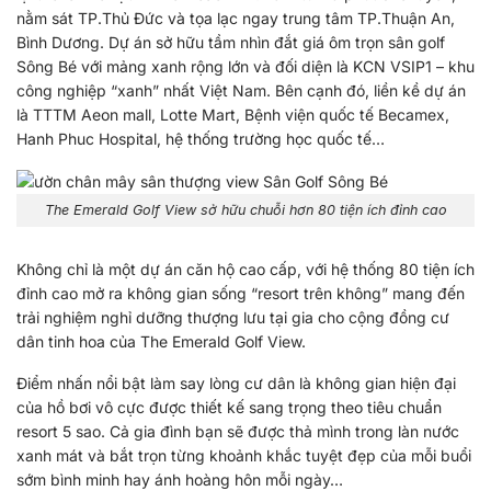
nằm sát TP.Thủ Đức và tọa lạc ngay trung tâm TP.Thuận An,
Bình Dương. Dự án sở hữu tầm nhìn đắt giá ôm trọn sân golf
Sông Bé với mảng xanh rộng lớn và đối diện là KCN VSIP1 – khu
công nghiệp “xanh” nhất Việt Nam. Bên cạnh đó, liền kề dự án
là TTTM Aeon mall, Lotte Mart, Bệnh viện quốc tế Becamex,
Hanh Phuc Hospital, hệ thống trường học quốc tế…
The Emerald Golf View sở hữu chuỗi hơn 80 tiện ích đỉnh cao
Không chỉ là một dự án căn hộ cao cấp, với hệ thống 80 tiện ích
đỉnh cao mở ra không gian sống “resort trên không” mang đến
trải nghiệm nghỉ dưỡng thượng lưu tại gia cho cộng đồng cư
dân tinh hoa của The Emerald Golf View.
Điểm nhấn nổi bật làm say lòng cư dân là không gian hiện đại
của hồ bơi vô cực được thiết kế sang trọng theo tiêu chuẩn
resort 5 sao. Cả gia đình bạn sẽ được thả mình trong làn nước
xanh mát và bắt trọn từng khoảnh khắc tuyệt đẹp của mỗi buổi
sớm bình minh hay ánh hoàng hôn mỗi ngày…