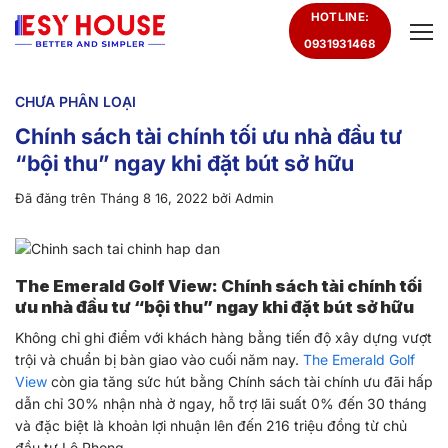
Chuyển
HOTLINE:
đến
0931931468
nội
dung
CHƯA PHÂN LOẠI
Chính sách tài chính tối ưu nhà đầu tư
“bội thu” ngay khi đặt bút sở hữu
Đã đăng trên
Tháng 8 16, 2022
bởi
Admin
The Emerald Golf View: Chính sách tài chính tối
ưu nhà đầu tư “bội thu” ngay khi đặt bút sở hữu
Không chỉ ghi điểm với khách hàng bằng tiến độ xây dựng vượt
trội và chuẩn bị bàn giao vào cuối năm nay.
The Emerald Golf
View
còn gia tăng sức hút bằng Chính sách tài chính ưu đãi hấp
dẫn chỉ 30% nhận nhà ở ngay, hỗ trợ lãi suất 0% đến 30 tháng
và đặc biệt là khoản lợi nhuận lên đến 216 triệu đồng từ chủ
đầu tư Lê Phong.