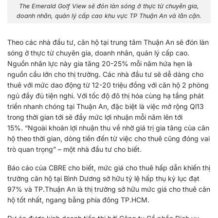
The Emerald Golf View sẽ đón làn sóng ở thực từ chuyên gia,
doanh nhân, quản lý cấp cao khu vực TP Thuận An và lân cận.
Theo các nhà đầu tư, căn hộ tại trung tâm Thuận An sẽ đón làn
sóng ở thực từ chuyên gia, doanh nhân, quản lý cấp cao.
Nguồn nhân lực này gia tăng 20-25% mỗi năm hứa hẹn là
nguồn cầu lớn cho thị trường. Các nhà đầu tư sẽ dễ dàng cho
thuê với mức dao động từ 12-20 triệu đồng với căn hộ 2 phòng
ngủ đầy đủ tiện nghi. Với tốc độ đô thị hóa cùng hạ tầng phát
triển nhanh chóng tại Thuận An, đặc biệt là việc mở rộng Ql13
trong thời gian tới sẽ đẩy mức lợi nhuận mỗi năm lên tới
15%. “Ngoài khoản lợi nhuận thu về nhờ giá trị gia tăng của căn
hộ theo thời gian, dòng tiền đến từ việc cho thuê cũng đóng vai
trò quan trọng” – một nhà đầu tư cho biết.
Báo cáo của CBRE cho biết, mức giá cho thuê hấp dẫn khiến thị
trường căn hộ tại Bình Dương sở hữu tỷ lệ hấp thụ kỷ lục đạt
97% và TP.Thuận An là thị trường sở hữu mức giá cho thuê căn
hộ tốt nhất, ngang bằng phía đông TP.HCM.