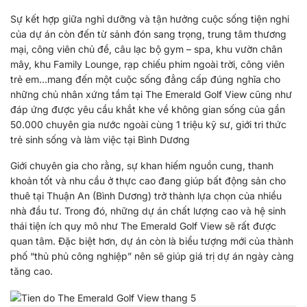
Sự kết hợp giữa nghỉ dưỡng và tận hưởng cuộc sống tiện nghi
của dự án còn đến từ sảnh đón sang trọng, trung tâm thương
mại, công viên chủ đề, câu lạc bộ gym – spa, khu vườn chân
mây, khu Family Lounge, rạp chiếu phim ngoài trời, công viên
trẻ em…mang đến một cuộc sống đẳng cấp đúng nghĩa cho
những chủ nhân xứng tầm tại The Emerald Golf View cũng như
đáp ứng được yêu cầu khắt khe về không gian sống của gần
50.000 chuyên gia nước ngoài cùng 1 triệu kỹ sư, giới tri thức
trẻ sinh sống và làm việc tại Bình Dương
Giới chuyên gia cho rằng, sự khan hiếm nguồn cung, thanh
khoản tốt và nhu cầu ở thực cao đang giúp bất động sản cho
thuê tại Thuận An (Bình Dương) trở thành lựa chọn của nhiều
nhà đầu tư. Trong đó, những dự án chất lượng cao và hệ sinh
thái tiện ích quy mô như The Emerald Golf View sẽ rất được
quan tâm. Đặc biệt hơn, dự án còn là biểu tượng mới của thành
phố “thủ phủ công nghiệp” nên sẽ giúp giá trị dự án ngày càng
tăng cao.