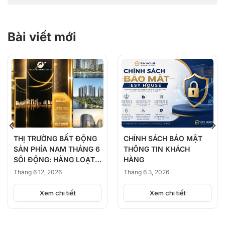
Bài viết mới
THỊ TRƯỜNG BẤT ĐỘNG
CHÍNH SÁCH BẢO MẬT
SẢN PHÍA NAM THÁNG 6
THÔNG TIN KHÁCH
SÔI ĐỘNG: HÀNG LOẠT
HÀNG
DỰ ÁN ĐỒNG LOẠT
Tháng 6 12, 2026
Tháng 6 3, 2026
KICK-OFF, BÙNG NỔ
NGUỒN CUNG
Xem chi tiết
Xem chi tiết