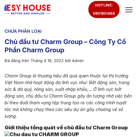
Chuyển
HOTLINE:
đến
0931931468
nội
dung
CHƯA PHÂN LOẠI
Chủ đầu tư Charm Group – Công Ty Cổ
Phần Charm Group
Đã đăng trên
Tháng 4 19, 2022
bởi
Admin
Charm Group là thương hiệu đã quá quen thuộc tại thị trường
Việt Nam nhờ hoạt động đa lĩnh vực như: Bất động sản, trang
sức & đá quý, nông sản, xuất nhập khẩu,… Ở lĩnh vực bất
động sản, chủ đầu tư Charm Group gây ấn tượng nhờ việc bền
bỉ theo đuổi tham vọng tập trung tạo ra các công trình tuyệt
tác mà không chạy theo các siêu dự án gây choáng về số
lượng.
Giới thiệu tổng quát về chủ đầu tư Charm Group