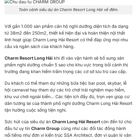
Toàn cảnh siêu dự án Charm Resort Long Hải về đêm.
Với gần 1.000 sản phẩm căn hộ nghỉ dưỡng diện tích đa dạng
từ 38m2 đến 250m2, thiết kế hiện đại và hoàn thiện nội thất
linh hoạt giúp Charm Long Hải Resort có thể đáp ứng mọi nhu
cầu và ngân sách của khách hàng.
Charm Resort Long Hải
khi đi vào vận hành sẽ bổ sung sản
phẩm nghỉ dưỡng chuẩn 5 sao cho khu vực trong bối cảnh thị
trường đang khan hiếm trầm trọng các cơ sở lưu trú cao cấp.
Du khách có thể tham dự những bữa tiệc bar pool, skybar, lễ
hội carnaval hay tham dự các trò chơi trải nghiệm mạo hiểm,
khu vui chơi ngoài biển… Các tiện ích đầy đủ, trọn vẹn giúp cư
dân tương lai của thành phố nghỉ dưỡng Charm Long Hải Resort
tận hưởng cuộc sống tiện nghi.
Sức hút của siêu dự án
Charm Long Hải Resort
còn đến từ chủ
đầu tư uy tín
Charm Group
cũng như các đối tác đồng hành
nổi tiếng như đơn vị kiến trúc SSA Architect, đơn vị quản lý vận