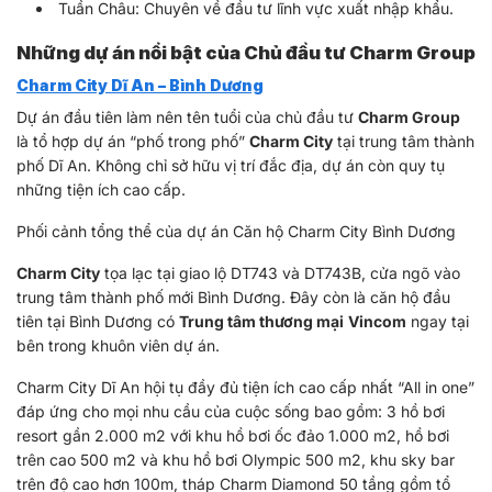
Tuần Châu: Chuyên về đầu tư lĩnh vực xuất nhập khẩu.
Những dự án nổi bật của Chủ đầu tư Charm Group
Charm City Dĩ An – Bình Dương
Dự án đầu tiên làm nên tên tuổi của chủ đầu tư
Charm Group
là tổ hợp dự án “phố trong phố”
Charm City
tại trung tâm thành
phố Dĩ An. Không chỉ sở hữu vị trí đắc địa, dự án còn quy tụ
những tiện ích cao cấp.
Phối cảnh tổng thể của dự án Căn hộ Charm City Bình Dương
Charm City
tọa lạc tại giao lộ DT743 và DT743B, cửa ngõ vào
trung tâm thành phố mới Bình Dương. Đây còn là căn hộ đầu
tiên tại Bình Dương có
Trung tâm thương mại
Vincom
ngay tại
bên trong khuôn viên dự án.
Charm City Dĩ An hội tụ đầy đủ tiện ích cao cấp nhất “All in one”
đáp ứng cho mọi nhu cầu của cuộc sống bao gồm: 3 hồ bơi
resort gần 2.000 m2 với khu hồ bơi ốc đảo 1.000 m2, hồ bơi
trên cao 500 m2 và khu hồ bơi Olympic 500 m2, khu sky bar
trên độ cao hơn 100m, tháp Charm Diamond 50 tầng gồm tổ