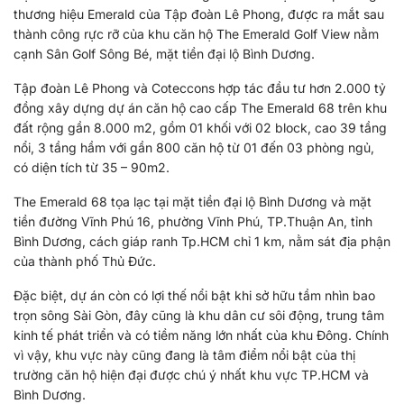
thương hiệu Emerald của Tập đoàn Lê Phong, được ra mắt sau
thành công rực rỡ của khu căn hộ The Emerald Golf View nằm
cạnh Sân Golf Sông Bé, mặt tiền đại lộ Bình Dương.
Tập đoàn Lê Phong và Coteccons hợp tác đầu tư hơn 2.000 tỷ
đồng xây dựng dự án căn hộ cao cấp The Emerald 68 trên khu
đất rộng gần 8.000 m2, gồm 01 khối với 02 block, cao 39 tầng
nổi, 3 tầng hầm với gần 800 căn hộ từ 01 đến 03 phòng ngủ,
có diện tích từ 35 – 90m2.
The Emerald 68 tọa lạc tại mặt tiền đại lộ Bình Dương và mặt
tiền đường Vĩnh Phú 16, phường Vĩnh Phú, TP.Thuận An, tỉnh
Bình Dương, cách giáp ranh Tp.HCM chỉ 1 km, nằm sát địa phận
của thành phố Thủ Đức.
Đặc biệt, dự án còn có lợi thế nổi bật khi sở hữu tầm nhìn bao
trọn sông Sài Gòn, đây cũng là khu dân cư sôi động, trung tâm
kinh tế phát triển và có tiềm năng lớn nhất của khu Đông. Chính
vì vậy, khu vực này cũng đang là tâm điểm nổi bật của thị
trường căn hộ hiện đại được chú ý nhất khu vực TP.HCM và
Bình Dương.