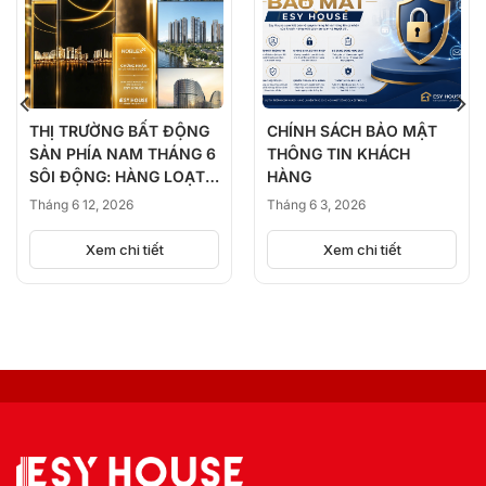
THỊ TRƯỜNG BẤT ĐỘNG
CHÍNH SÁCH BẢO MẬT
SẢN PHÍA NAM THÁNG 6
THÔNG TIN KHÁCH
SÔI ĐỘNG: HÀNG LOẠT
HÀNG
DỰ ÁN ĐỒNG LOẠT
Tháng 6 12, 2026
Tháng 6 3, 2026
KICK-OFF, BÙNG NỔ
NGUỒN CUNG
Xem chi tiết
Xem chi tiết