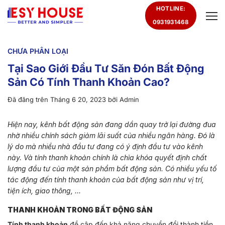
Chuyển
HOTLINE:
đến
0931931468
nội
dung
CHƯA PHÂN LOẠI
Tại Sao Giới Đầu Tư Săn Đón Bất Động
Sản Có Tính Thanh Khoản Cao?
Đã đăng trên
Tháng 6 20, 2023
bởi
Admin
Hiện nay, kênh bất động sản đang dần quay trở lại đường đua
nhờ nhiều chính sách giảm lãi suất của nhiều ngân hàng. Đó là
lý do mà nhiều nhà đầu tư đang có ý định đầu tư vào kênh
này. Và tính thanh khoản chính là chìa khóa quyết định chất
lượng đầu tư của một sản phẩm bất động sản. Có nhiều yếu tố
tác động đến tính thanh khoản của bất động sản như vị trí,
tiện ích, giao thông, …
THANH KHOẢN TRONG BẤT ĐỘNG SẢN
Tính thanh khoản
đề cập đến khả năng chuyển đổi thành tiền