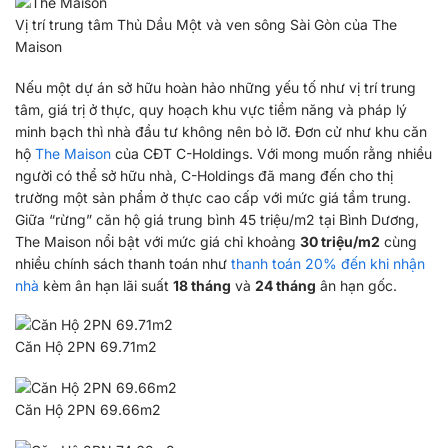
Vị trí trung tâm Thủ Dầu Một và ven sông Sài Gòn của The
Maison
Nếu một dự án sở hữu hoàn hảo những yếu tố như vị trí trung
tâm, giá trị ở thực, quy hoạch khu vực tiềm năng và pháp lý
minh bạch thì nhà đầu tư không nên bỏ lỡ. Đơn cử như khu căn
hộ
The Maison
của CĐT C-Holdings. Với mong muốn rằng nhiều
người có thể sở hữu nhà, C-Holdings đã mang đến cho thị
trường một sản phẩm ở thực cao cấp với mức giá tầm trung.
Giữa “rừng” căn hộ giá trung bình 45 triệu/m2 tại Bình Dương,
The Maison nổi bật với mức giá chỉ khoảng
30 triệu/m2
cùng
nhiều chính sách thanh toán như
thanh toán 20% đến khi nhận
nhà
kèm ân hạn lãi suất
18 tháng
và
24 tháng
ân hạn gốc.
Căn Hộ 2PN 69.71m2
Căn Hộ 2PN 69.66m2