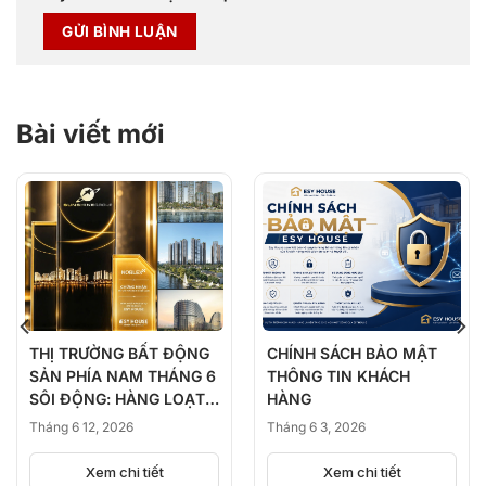
Bài viết mới
THỊ TRƯỜNG BẤT ĐỘNG
CHÍNH SÁCH BẢO MẬT
SẢN PHÍA NAM THÁNG 6
THÔNG TIN KHÁCH
SÔI ĐỘNG: HÀNG LOẠT
HÀNG
DỰ ÁN ĐỒNG LOẠT
Tháng 6 12, 2026
Tháng 6 3, 2026
KICK-OFF, BÙNG NỔ
NGUỒN CUNG
Xem chi tiết
Xem chi tiết