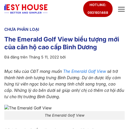
Chuyển
HOTLINE:
đến
0931931468
nội
dung
CHƯA PHÂN LOẠI
The Emerald Golf View biểu tượng mới
của căn hộ cao cấp Bình Dương
Đã đăng trên
Tháng 5 11, 2022
bởi
Mục tiêu của CĐT mong muốn
The Emerald Golf View
sẽ trở
thành hình ảnh tượng trưng Bình Dương. Dự án được lấy cảm
hứng từ viên ngọc bảo lục mang tính chất sang trọng, cao
cấp. Những lý do bên dưới sẽ giúp anh/ chị có thêm cơ hội đầu
tư cho thị trường Bình Dương.
The Emerald Golf View