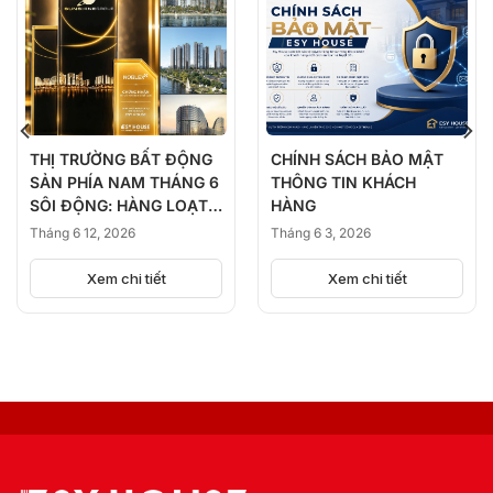
THỊ TRƯỜNG BẤT ĐỘNG
CHÍNH SÁCH BẢO MẬT
SẢN PHÍA NAM THÁNG 6
THÔNG TIN KHÁCH
SÔI ĐỘNG: HÀNG LOẠT
HÀNG
DỰ ÁN ĐỒNG LOẠT
Tháng 6 12, 2026
Tháng 6 3, 2026
KICK-OFF, BÙNG NỔ
NGUỒN CUNG
Xem chi tiết
Xem chi tiết