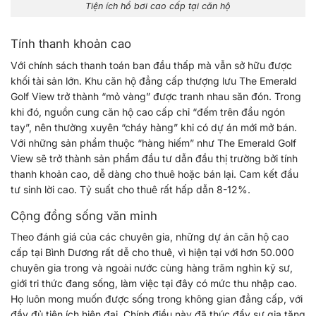
Tiện ích hồ bơi cao cấp tại căn hộ
Tính thanh khoản cao
Với chính sách thanh toán ban đầu thấp mà vẫn sở hữu được
khối tài sản lớn. Khu căn hộ đẳng cấp thượng lưu The Emerald
Golf View trở thành “mỏ vàng” được tranh nhau săn đón. Trong
khi đó, nguồn cung căn hộ cao cấp chỉ “đếm trên đầu ngón
tay”, nên thường xuyên “cháy hàng” khi có dự án mới mở bán.
Với những sản phẩm thuộc “hàng hiếm” như The Emerald Golf
View sẽ trở thành sản phẩm đầu tư dẫn đầu thị trường bởi tính
thanh khoản cao, dễ dàng cho thuê hoặc bán lại. Cam kết đầu
tư sinh lời cao. Tỷ suất cho thuê rất hấp dẫn 8-12%.
Cộng đồng sống văn minh
Theo đánh giá của các chuyên gia, những dự án căn hộ cao
cấp tại Bình Dương rất dễ cho thuê, vì hiện tại với hơn 50.000
chuyên gia trong và ngoài nước cùng hàng trăm nghìn kỹ sư,
giới tri thức đang sống, làm việc tại đây có mức thu nhập cao.
Họ luôn mong muốn được sống trong không gian đẳng cấp, với
đầy đủ tiện ích hiện đại. Chính điều này đã thúc đẩy sự gia tăng