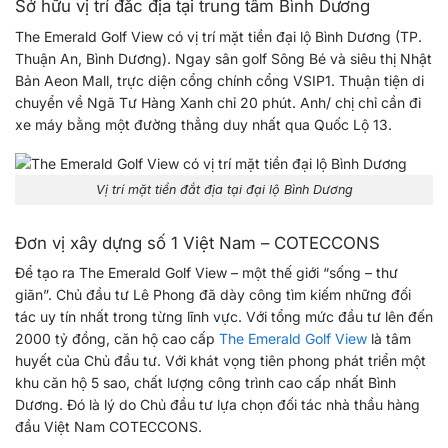
Sở hữu vị trí đắc địa tại trung tâm Bình Dương
The Emerald Golf View có vị trí mặt tiền đại lộ Bình Dương (TP.
Thuận An, Bình Dương). Ngay sân golf Sông Bé và siêu thị Nhật
Bản Aeon Mall, trực diện cổng chính cổng VSIP1. Thuận tiện di
chuyển về Ngã Tư Hàng Xanh chỉ 20 phút. Anh/ chị chỉ cần đi
xe máy bằng một đường thẳng duy nhất qua Quốc Lộ 13.
Vị trí mặt tiền đắt địa tại đại lộ Bình Dương
Đơn vị xây dựng số 1 Việt Nam – COTECCONS
Để tạo ra The Emerald Golf View – một thế giới “sống – thư
giãn”. Chủ đầu tư Lê Phong đã dày công tìm kiếm những đối
tác uy tín nhất trong từng lĩnh vực. Với tổng mức đầu tư lên đến
2000 tỷ đồng, căn hộ cao cấp
The Emerald Golf View
là tâm
huyết của Chủ đầu tư. Với khát vọng tiên phong phát triển một
khu căn hộ 5 sao, chất lượng công trình cao cấp nhất Bình
Dương. Đó là lý do Chủ đầu tư lựa chọn đối tác nhà thầu hàng
đầu Việt Nam COTECCONS.