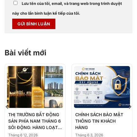
Lưu tên của tôi, email, và trang web trong trình duyệt
này cho lần bình luận kế tiếp của tôi.
Bài viết mới
THỊ TRƯỜNG BẤT ĐỘNG
CHÍNH SÁCH BẢO MẬT
SẢN PHÍA NAM THÁNG 6
THÔNG TIN KHÁCH
SÔI ĐỘNG: HÀNG LOẠT
HÀNG
DỰ ÁN ĐỒNG LOẠT
Tháng 6 12, 2026
Tháng 6 3, 2026