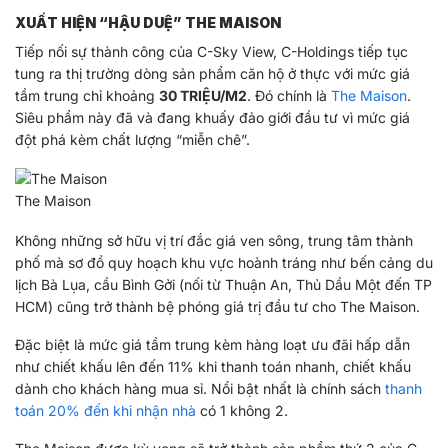
XUẤT HIỆN “HẬU DUỆ” THE MAISON
Tiếp nối sự thành công của C-Sky View, C-Holdings tiếp tục
tung ra thị trường dòng sản phẩm căn hộ ở thực với mức giá
tầm trung chỉ khoảng
30 TRIỆU/M2
. Đó chính là
The Maison
.
Siêu phẩm này đã và đang khuấy đảo giới đầu tư vì mức giá
đột phá kèm chất lượng “miễn chê”.
The Maison
Không những sở hữu vị trí đắc giá ven sông, trung tâm thành
phố mà sơ đồ quy hoạch khu vực hoành tráng như bến cảng du
lịch Bà Lụa, cầu Bình Gởi (nối từ Thuận An, Thủ Dầu Một đến TP
HCM) cũng trở thành bệ phóng giá trị đầu tư cho The Maison.
Đặc biệt là mức giá tầm trung kèm hàng loạt ưu đãi hấp dẫn
như chiết khấu lên đến 11% khi thanh toán nhanh, chiết khấu
dành cho khách hàng mua sỉ. Nổi bật nhất là chính sách
thanh
toán 20% đến khi nhận nhà
có 1 không 2.