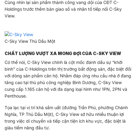
Cùng nhìn lại sản phẩm thành công vang dội của CĐT C-
Holdings trước thềm bàn giao sổ và nhân tố tiếp nối C-Sky
View.
C-Sky View Thủ Dầu Một
CHẤT LƯỢNG VƯỢT XA MONG ĐỢI CỦA C-SKY VIEW
Có thể nói, C-Sky View chính là cột mốc đánh dấu sự “khởi
binh” của C-Holdings trên thị trường bất động sản, đặc biệt đối
với dòng sản phẩm căn hộ. Nhằm đáp ứng nhu cầu nhà ở đang
tăng cao tại thủ phủ công nghiệp Bình Dương, C-Sky View
cung cấp 1.165 căn hộ với đa dạng loại hình như 1PN, 2PN và
Penthouse.
Tọa lạc tại vị trí khá sầm uất (đường Trần Phú, phường Chánh
Nghĩa, TP Thủ Dầu Một), C-Sky View sở hữu nhiều thuận lợi
trong việc di chuyển và tiếp cận tiện ích khu vực, đặc biệt là
giàu tiềm năng đầu tư.