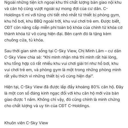
Ngoài những tiện ích ngoại khu thì chất lượng bàn giao nội khu
và căn hộ cũng vượt ngoài sự mong đợi của cư dân. C-
Holdings tỉ mỉ với từng chi tiết nhỏ nhất từ thiết bị phòng gym,
khu hồ bơi, khu BBQ ngoài trời, khu vui chơi trẻ em. Được biết,
CĐT còn nâng cấp miễn phí toàn bộ khóa của chính từ khóa cơ
thành khóa từ vô cùng hiện đại. Bên cạnh đó là tặng kèm
chuông cửa, tủ khóa.
Sau thời gian sinh sống tại C-Sky View, Chị Minh Lâm – cư dân
C-Sky View chia sẻ: “Khi mình nhận nhà thì mình rất hài lòng,
khu tổng hợp có rất nhiều khu vui chơi giải trí như hồ bơi, khu
vui chơi trẻ em, và phòng gym là một trong những phòng mình
rất yêu thích vì những thiết bị vô cùng hiện đại”.
Hiện tại, C-Sky View đã được lấp đầy khoảng 80% căn hộ. Đây
là một con số đáng kinh ngạc đối với khu căn hộ mới vừa bàn
giao được 1 năm. Không chỉ vậy, đó cũng chính là minh chứng
cho chất lượng và uy tín của CĐT C-Holdings.
Khuôn viên C-Sky View